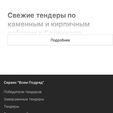
Свежие тендеры по
каменным и кирпичным
работам в Салехарде
Подробнее
Новых торгов за сегодня: ░░░░░░
В разделе вы получите информацию об актуальных
тендерах на каменные и кирпичные работы Салехарда: от
реставрации и ремонта до восстановления и консервации.
Подписчики сервиса «Всем Подряд» могут поучаствовать в
тендере самостоятельно: для них доступны контактные
Сервис "Всем Подряд"
данные, конкурсная документация, ссылки на ресурсы, на
которых проходят торги.
Победители тендеров
Завершенные тендеры
Тендеры