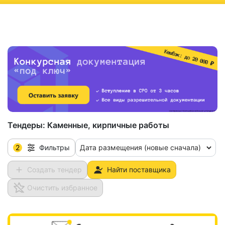
ню
Тендеры:
Каменные, кирпичные работы
2
Дата размещения (новые сначала)
Фильтры
Создать тендер
Найти поставщика
Очистить избранное