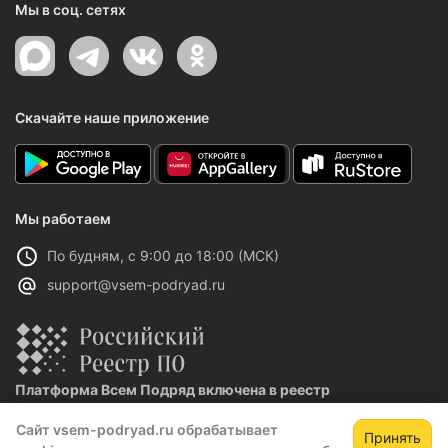
Мы в соц. сетях
Скачайте наше приложение
Мы работаем
По будням, с 9:00 до 18:00 (МСК)
support@vsem-podryad.ru
Платформа Всем Подряд включена в реестр
отечественного ПО
Сайт vsem-podryad.ru обрабатывает
Реестровая запись №32021 от 06.02.2026
Принять