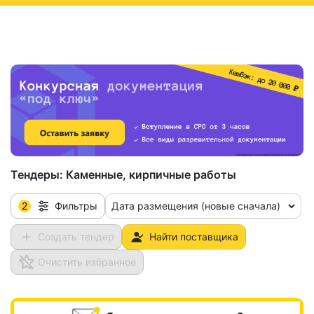
ню
Тендеры:
Каменные, кирпичные работы
2
Дата размещения (новые сначала)
Фильтры
Создать тендер
Найти поставщика
Очистить избранное