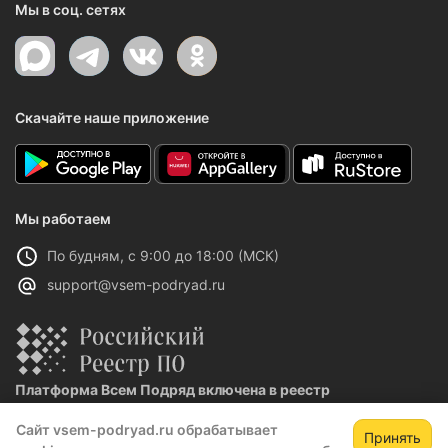
Мы в соц. сетях
Скачайте наше приложение
Мы работаем
По будням, с 9:00 до 18:00 (МСК)
support@vsem-podryad.ru
Платформа Всем Подряд включена в реестр
отечественного ПО
Сайт vsem-podryad.ru обрабатывает
Реестровая запись №32021 от 06.02.2026
Принять