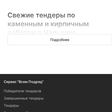
Свежие тендеры по
каменным и кирпичным
работам в Нальчике
Подробнее
Новых торгов за сегодня: 4
В разделе вы получите информацию об актуальных
тендерах на каменные и кирпичные работы Нальчика: от
реставрации и ремонта до восстановления и консервации.
Подписчики сервиса «Всем Подряд» могут поучаствовать в
тендере самостоятельно: для них доступны контактные
Сервис "Всем Подряд"
данные, конкурсная документация, ссылки на ресурсы, на
которых проходят торги.
Победители тендеров
Завершенные тендеры
Тендеры