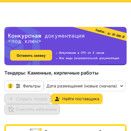
ню
Тендеры:
Каменные, кирпичные работы
2
Дата размещения (новые сначала)
Фильтры
Создать тендер
Найти поставщика
Очистить избранное