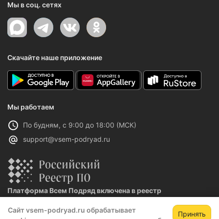
Мы в соц. сетях
Скачайте наше приложение
Мы работаем
По будням, с 9:00 до 18:00 (МСК)
support@vsem-podryad.ru
Платформа Всем Подряд включена в реестр
отечественного ПО
Сайт vsem-podryad.ru обрабатывает
Реестровая запись №32021 от 06.02.2026
Принять