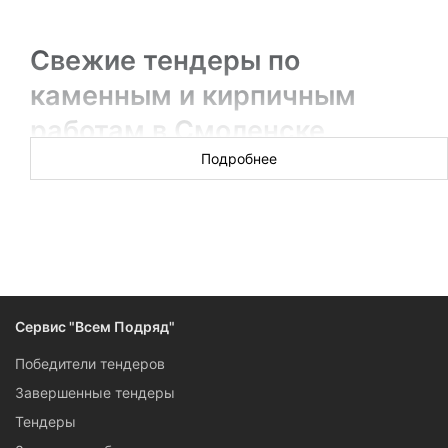
Свежие тендеры по
каменным и кирпичным
работам в Смоленске
Подробнее
Новых торгов за сегодня: 33
В разделе вы получите информацию об актуальных
тендерах на каменные и кирпичные работы Смоленска: от
реставрации и ремонта до восстановления и консервации.
Подписчики сервиса «Всем Подряд» могут поучаствовать в
тендере самостоятельно: для них доступны контактные
Сервис "Всем Подряд"
данные, конкурсная документация, ссылки на ресурсы, на
которых проходят торги.
Победители тендеров
Завершенные тендеры
Тендеры