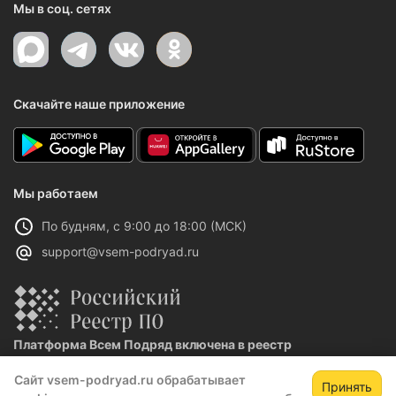
Мы в соц. сетях
Скачайте наше приложение
Мы работаем
По будням, с 9:00 до 18:00 (МСК)
support@vsem-podryad.ru
Платформа Всем Подряд включена в реестр
отечественного ПО
Сайт vsem-podryad.ru обрабатывает
Реестровая запись №32021 от 06.02.2026
Принять