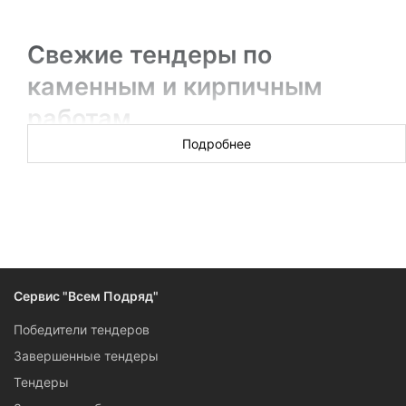
Свежие тендеры по
каменным и кирпичным
работам
Подробнее
Новых торгов за сегодня: 2
В разделе вы получите информацию об актуальных
тендерах на каменные и кирпичные работы: от
реставрации и ремонта до восстановления и консервации.
Подписчики сервиса «Всем Подряд» могут поучаствовать в
тендере самостоятельно: для них доступны контактные
Сервис "Всем Подряд"
данные, конкурсная документация, ссылки на ресурсы, на
которых проходят торги.
Победители тендеров
Завершенные тендеры
Тендеры