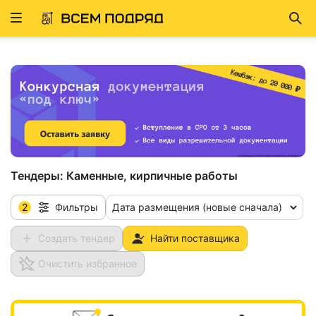
Развернуть
Най
ню
Тендеры:
Каменные, кирпичные работы
2
Дата размещения (новые сначала)
Фильтры
Создать тендер
Найти поставщика
Очистить избранное