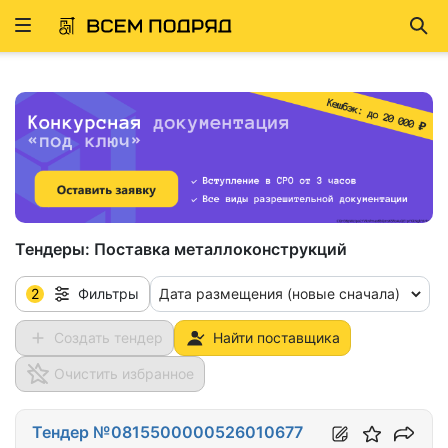
Развернуть
Най
ню
Тендеры:
Поставка металлоконструкций
2
Дата размещения (новые сначала)
Фильтры
Создать тендер
Найти поставщика
Очистить избранное
Тендер №0815500000526010677