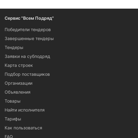
для быстровозводимых зданий до оборудования для
кухонь и металлической фурнитуры. Сервис «Всем
Подряд» предоставляет максимум информации о каждом
Сервис "Всем Подряд"
открытом тендере. Ваш регион — Чебоксары? Тогда
подписывайтесь на обновления раздела.
Победители тендеров
Завершенные тендеры
Тендеры
Заявки на субподряд
Карта строек
Подбор поставщиков
Организации
Объявления
Товары
Найти исполнителя
Тарифы
Как пользоваться
FAQ