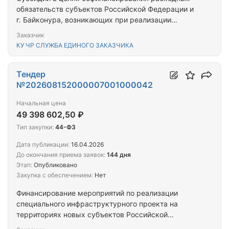
обязательств субъектов Российской Федерации и
г. Байконура, возникающих при реализации
мероприятий, направленных на создание
Заказчик
современной инфраструктуры для отдыха детей и
КУ ЧР СЛУЖБА ЕДИНОГО ЗАКАЗЧИКА
их оздоровления путем возведения некапитальных
строений, сооружений (быстровозводимых
конструкций), а также при проведении
Тендер
капитального ремонта объектов инфраструктуры
№202608152000007001000042
организаций отдыха детей и их оздоровления
Начальная цена
(Созданы современные условия для отдыха детей
49 398 602,50 ₽
и их оздоровления, путем проведения
капитального ремонта объектов отдыха детей и их
Тип закупки:
44-ФЗ
оздоровления)
Дата публикации:
16.04.2026
До окончания приема заявок:
144 дня
Этап:
Опубликовано
Закупка с обеспечением:
Нет
Финансирование мероприятий по реализации
специального инфраструктурного проекта на
территориях новых субъектов Российской
Федерации