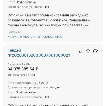
Этап:
Опубликовано
Закупка с обеспечением:
Нет
Субсидии в целях софинансирования расходных
обязательств субъектов Российской Федерации и
города Байконура, возникающих при реализации
мероприятий, направленных на создание
Заказчик
современной инфраструктуры для отдыха детей и
КУ ЧР СЛУЖБА ЕДИНОГО ЗАКАЗЧИКА
их оздоровления путем возведения некапитальных
строений, сооружений (быстровозводимых
конструкций), а также при проведении
Тендер
капитального ремонта объектов инфраструктуры
№202608152000007001000021
организаций отдыха детей и их оздоровления
Начальная цена
(Созданы некапитальные строения, сооружения
34 975 385,54 ₽
(быстровозводимые конструкции) для
организаций отдыха детей и их оздоровления)
Тип закупки:
44-ФЗ
Дата публикации:
16.04.2026
До окончания приема заявок:
144 дня
Этап:
Опубликовано
Закупка с обеспечением:
Нет
Субсидии в целях софинансирования расходных