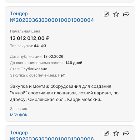
Тендер
№202603636000010001000004
Начальная цена
12 012 012,00 ₽
Тип закупки:
44-ФЗ
Дата публикации:
18.02.2026
До окончания приема заявок:
146 дней
Этап:
Опубликовано
Закупка с обеспечением:
Нет
Закупка и монтаж оборудования для создания
"умной” спортивная площадки, летний вариант, по
адресу: Смоленская обл., Кардымовский
муниципальный округ, пгт. Кардымово, ул.
Заказчик
Школьная, уч. с кад. номером 67:10:0010210:515
МБУ ФОК
Тендер
№202603636000010001000006