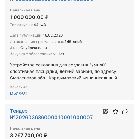
Начальная цена
1 000 000,00 ₽
Тип закупки:
44-ФЗ
Дата публикации:
18.02.2026
До окончания приема заявок:
146 дней
Этап:
Опубликовано
Закупка с обеспечением:
Нет
Устройство основания для создания "умной”
спортивная площадки, летний вариант, по адресу:
Смоленская обл., Кардымовский муниципальный
округ, пгт. Кардымово, ул. Школьная, уч. с кад.
Заказчик
номером 67:10:0010210:515
МБУ ФОК
Тендер
№202603636000010001000007
Начальная цена
3 267 700,00 ₽