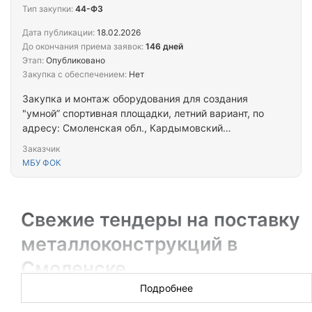
Тип закупки:
44-ФЗ
Дата публикации:
18.02.2026
До окончания приема заявок:
146 дней
Этап:
Опубликовано
Закупка с обеспечением:
Нет
Закупка и монтаж оборудования для создания
"умной” спортивная площадки, летний вариант, по
адресу: Смоленская обл., Кардымовский
муниципальный округ, пгт. Кардымово, ул.
Заказчик
Школьная, уч. с кад. номером 67:10:0010210:515
МБУ ФОК
Свежие тендеры на поставку
металлоконструкций в
Смоленске
Подробнее
Новых торгов за сегодня: 13