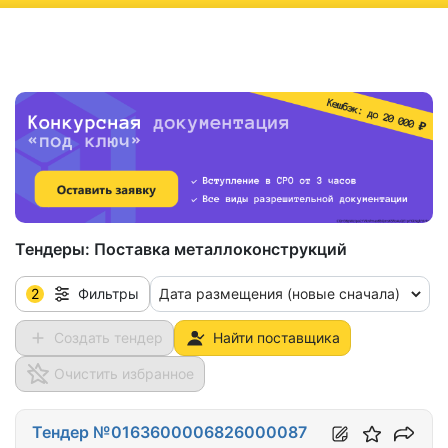
ню
Тендеры:
Поставка металлоконструкций
2
Дата размещения (новые сначала)
Фильтры
Создать тендер
Найти поставщика
Очистить избранное
Тендер №0163600006826000087