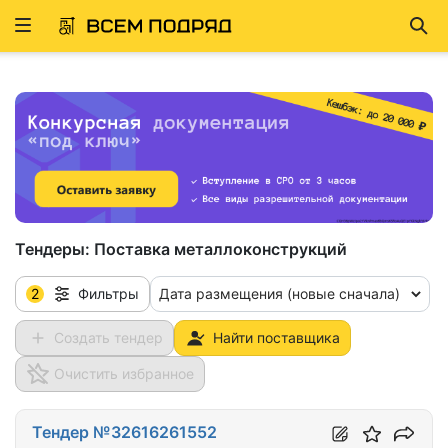
Развернуть
Най
ню
Тендеры:
Поставка металлоконструкций
2
Дата размещения (новые сначала)
Фильтры
Создать тендер
Найти поставщика
Очистить избранное
Тендер №32616261552