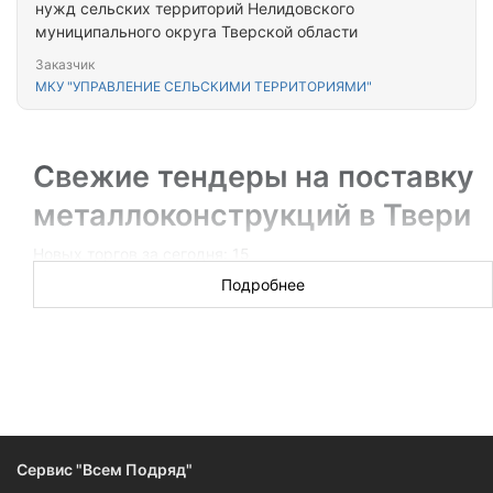
нужд сельских территорий Нелидовского
муниципального округа Тверской области
Заказчик
МКУ "УПРАВЛЕНИЕ СЕЛЬСКИМИ ТЕРРИТОРИЯМИ"
Свежие тендеры на поставку
металлоконструкций в Твери
Новых торгов за сегодня: 15
Подробнее
Производителям и поставщикам будут интересны тендеры
по закупке металлоконструкций самых разных типов: от
пожароустойчивых дверей и конструкционных элементов
для быстровозводимых зданий до оборудования для
кухонь и металлической фурнитуры. Сервис «Всем
Подряд» предоставляет максимум информации о каждом
открытом тендере. Ваш регион — Тверь? Тогда
подписывайтесь на обновления раздела.
Сервис "Всем Подряд"