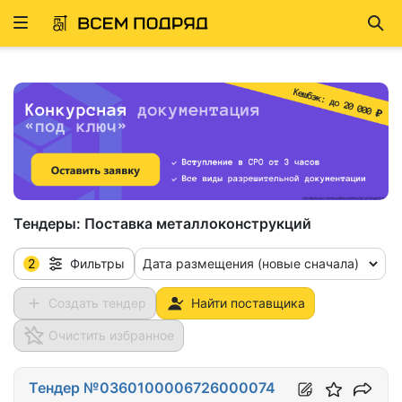
Развернуть
Най
ню
Тендеры:
Поставка металлоконструкций
2
Дата размещения (новые сначала)
Фильтры
Создать тендер
Найти поставщика
Очистить избранное
Тендер №0360100006726000074