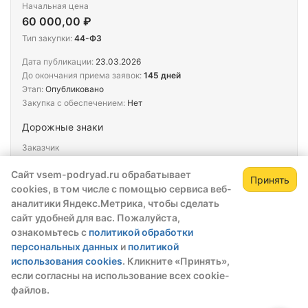
Начальная цена
60 000,00 ₽
Тип закупки:
44-ФЗ
Дата публикации:
23.03.2026
До окончания приема заявок:
145 дней
Этап:
Опубликовано
Закупка с обеспечением:
Нет
Дорожные знаки
Заказчик
АДМИНИСТРАЦИЯ БАЛТАЙСКОГО МУНИЦИПАЛЬНОГО
РАЙОНА
Сайт vsem-podryad.ru обрабатывает
Принять
cookies, в том числе с помощью сервиса веб-
аналитики Яндекс.Метрика, чтобы сделать
Тендер
сайт удобней для вас. Пожалуйста,
№202601603000149001000011
ознакомьтесь с
политикой обработки
персональных данных
и
политикой
Начальная цена
использования cookies
. Кликните «Принять»,
60 000,00 ₽
если согласны на использование всех cookie-
Тип закупки:
44-ФЗ
файлов.
Дата публикации:
23.03.2026