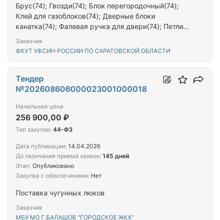
Брус(74); Гвозди(74); Блок перегородочный(74);
Клей для газоблоков(74); Дверные блоки
канатка(74); Фалевая ручка для двери(74); Петли
дверные(74); Наличник(74); Коробка дверная(74);
Заказчик
Клей плиточный(74)
ФКУТ УФСИН РОССИИ ПО САРАТОВСКОЙ ОБЛАСТИ
Тендер
№202608606000023001000018
Начальная цена
256 900,00 ₽
Тип закупки:
44-ФЗ
Дата публикации:
14.04.2026
До окончания приема заявок:
145 дней
Этап:
Опубликовано
Закупка с обеспечением:
Нет
Поставка чугунных люков
Заказчик
МБУ МО Г.БАЛАШОВ "ГОРОДСКОЕ ЖКХ"