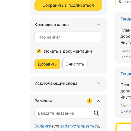
Как и
Сохранить и подписаться
Тенд
Ключевые слова
План
доро
Якут
обла
Искать в документации
Заказ
ФКУ 
Добавить
Очистить
Тенд
Исключающие слова
План
доро
Якут
Регионы
1
Саха
Заказ
ФКУ 
Войдите
или
зарегистрируйтесь
,