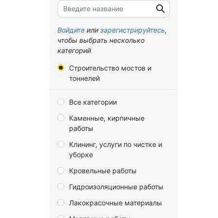
Брянская область
Владимирская область
Войдите
или
зарегистрируйтесь
,
чтобы выбрать несколько
Волгоградская область
категорий
Вологодская область
Строительство мостов и
Воронежская область
тоннелей
Донецкая Народная
Все категории
Республика
Каменные, кирпичные
Еврейская автономная
работы
область
Клининг, услуги по чистке и
Забайкальский край
уборке
Запорожская область
Кровельные работы
Ивановская область
Гидроизоляционные работы
Иркутская область
Лакокрасочные материалы
Калининградская область