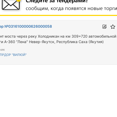
ер №0316100000626000058
нт моста через реку Холодникан на км 309+720 автомобильной
ги А-360 "Лена" Невер-Якутск, Республика Саха (Якутия)
чик
УПРДОР "ВИЛЮЙ"