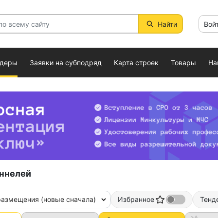
Найти
Вой
ндеры
Заявки на субподряд
Карта строек
Товары
На
оннелей
размещения (новые сначала)
Избранное
Тенд