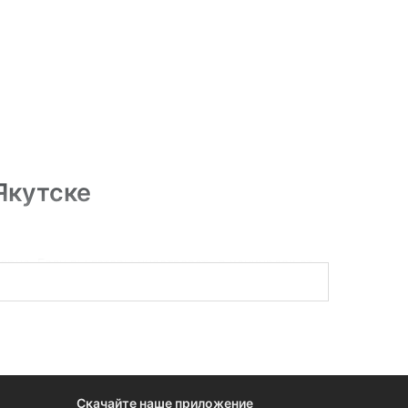
Якутске
рно. Если вы готовы участвовать в конкурсах от
 в этом разделе вы найдете все данные по
Скачайте наше приложение