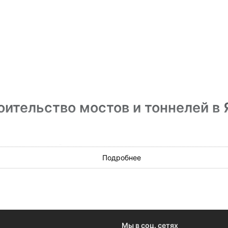
ительство мостов и тоннелей в 
мостов, тоннелей, виадуков и развязок — разыгрываются регуля
ог и регионов, или вам нужно быть в курсе, кто победитель —
Подробнее
и сопутствующие работы в Якутске.
Мы в соц. сетях