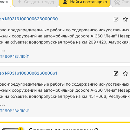
скать
Создать тендер
Найти поставщика
Очи
ер №0316100000626000060
ово-предупредительные работы по содержанию искусственных
жных сооружений на автомобильной дороге А-360 "Лена" Невер
ск на объекте: водопропускная труба на км 209+420, Амурская
сть
чик
УПРДОР "ВИЛЮЙ"
ер №0316100000626000061
ово-предупредительные работы по содержанию искусственных
жных сооружений на автомобильной дороге А-360 "Лена" Невер
ск на объекте: водопропускная труба на км 451+666, Республик
 (Якутия)
чик
УПРДОР "ВИЛЮЙ"