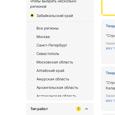
чтобы выбрать несколько
регионов
Забайкальский край
Тенд
Все регионы
"Стро
Москва
Заказ
Санкт-Петербург
МКУ 
Севастополь
Московская область
Алтайский край
Тенд
Амурская область
"Стр
Архангельская область
Калар
Астраханская область
Заказ
МКУ 
Байконур
Тип работ
1
Белгородская область