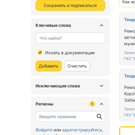
Как и
Сохранить и подписаться
Тенд
Ключевые слова
Ремо
авто
муни
Искать в документации
Заказ
ГКУ "
Добавить
Очистить
Тенд
Исключающие слова
Ремо
Коро
Заба
Регионы
1
Заказ
ГКУ "
Войдите
или
зарегистрируйтесь
,