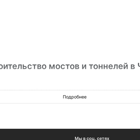
ительство мостов и тоннелей в 
мостов, тоннелей, виадуков и развязок — разыгрываются регуля
ог и регионов, или вам нужно быть в курсе, кто победитель —
Подробнее
 сопутствующие работы в Чите.
Мы в соц. сетях