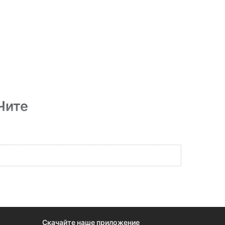
Чите
рно. Если вы готовы участвовать в конкурсах от
 в этом разделе вы найдете все данные по
Скачайте наше приложение