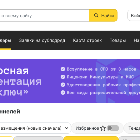
Найти
Вой
ндеры
Заявки на субподряд
Карта строек
Товары
На
оннелей
размещения (новые сначала)
Избранное
Тенд