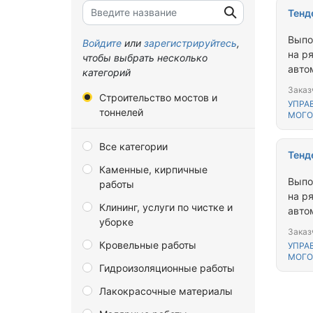
Тенд
Брянская область
Выпо
Владимирская область
Войдите
или
зарегистрируйтесь
,
на р
чтобы выбрать несколько
Волгоградская область
автом
категорий
Вологодская область
Заказ
Строительство мостов и
УПРА
Воронежская область
тоннелей
МОГО
Донецкая Народная
Все категории
Республика
Тенд
Каменные, кирпичные
Еврейская автономная
Выпо
работы
область
на р
Клининг, услуги по чистке и
Забайкальский край
авто
уборке
Запорожская область
Заказ
Кровельные работы
УПРА
Ивановская область
МОГО
Гидроизоляционные работы
Иркутская область
Лакокрасочные материалы
Калининградская область