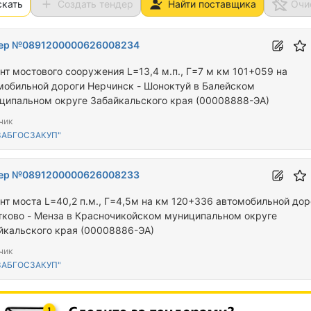
скать
Создать тендер
Найти поставщика
Очи
ер №0891200000626008234
нт мостового сооружения L=13,4 м.п., Г=7 м км 101+059 на
мобильной дороги Нерчинск - Шоноктуй в Балейском
ципальном округе Забайкальского края (00008888-ЭА)
чик
ЗАБГОСЗАКУП"
ер №0891200000626008233
нт моста L=40,2 п.м., Г=4,5м на км 120+336 автомобильной дор
тково - Менза в Красночикойском муниципальном округе
йкальского края (00008886-ЭА)
чик
ЗАБГОСЗАКУП"