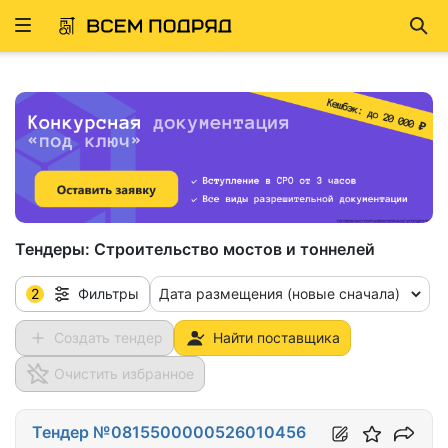
Развернуть
Най
ню
Тендеры:
Строительство мостов и тоннелей
2
Дата размещения (новые сначала)
Фильтры
Создать тендер
Найти поставщика
Очистить избранное
Тендер №0815500000526010456