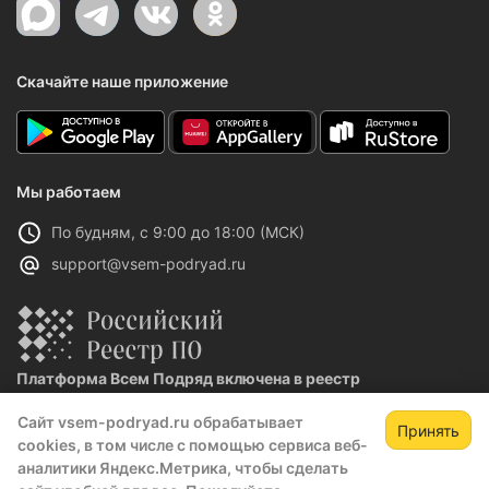
Скачайте наше приложение
Мы работаем
По будням, с 9:00 до 18:00 (МСК)
support@vsem-podryad.ru
Платформа Всем Подряд включена в реестр
отечественного ПО
Сайт vsem-podryad.ru обрабатывает
Реестровая запись №32021 от 06.02.2026
Принять
cookies, в том числе с помощью сервиса веб-
аналитики Яндекс.Метрика, чтобы сделать