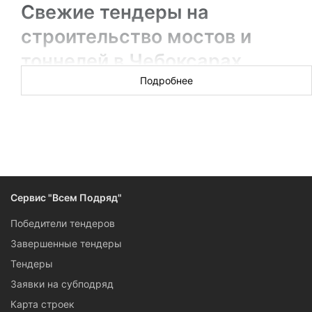
Свежие тендеры на
строительство мостов и
тоннелей в Чебоксарах
Подробнее
Новых торгов за сегодня: 22
Самые дорогие контракты — на строительство мостов,
тоннелей, виадуков и развязок — разыгрываются
регулярно. Если вы готовы участвовать в конкурсах от
дорожных предприятий, инвесторов платных дорог и
регионов, или вам нужно быть в курсе, кто победитель — в
этом разделе вы найдете все данные по тендерам на
Сервис "Всем Подряд"
строительство мостов, тоннелей и сопутствующие работы в
Чебоксарах.
Победители тендеров
Завершенные тендеры
Тендеры
Заявки на субподряд
Карта строек