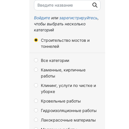
Брянская область
Владимирская область
Войдите
или
зарегистрируйтесь
,
чтобы выбрать несколько
Волгоградская область
категорий
Вологодская область
Строительство мостов и
Воронежская область
тоннелей
Донецкая Народная
Все категории
Республика
Каменные, кирпичные
Еврейская автономная
работы
область
Клининг, услуги по чистке и
Забайкальский край
уборке
Запорожская область
Кровельные работы
Ивановская область
Гидроизоляционные работы
Иркутская область
Лакокрасочные материалы
Калининградская область