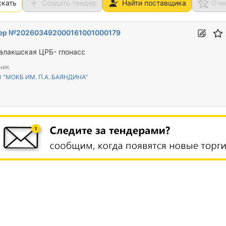
скать
Создать тендер
Найти поставщика
Очи
ер №202603492000161001000179
алакшская ЦРБ- глонасс
чик
 "МОКБ ИМ. П.А. БАЯНДИНА"