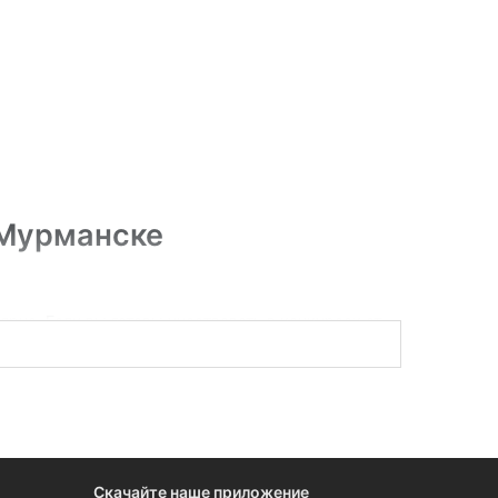
 Мурманске
рно. Если вы готовы участвовать в конкурсах от
 в этом разделе вы найдете все данные по
Скачайте наше приложение