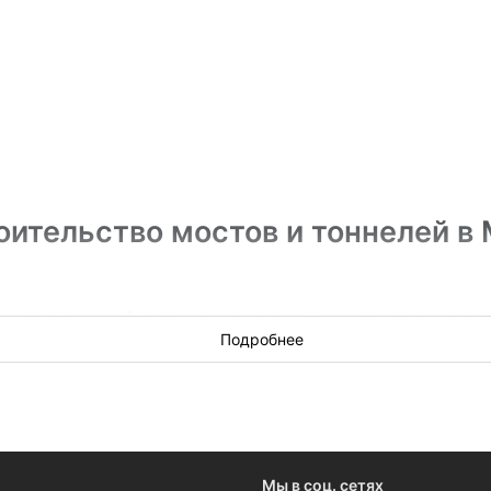
оительство мостов и тоннелей в
мостов, тоннелей, виадуков и развязок — разыгрываются регуля
ог и регионов, или вам нужно быть в курсе, кто победитель —
Подробнее
и сопутствующие работы в Мурманске.
Мы в соц. сетях