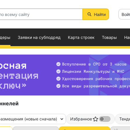
Найти
Вой
ндеры
Заявки на субподряд
Карта строек
Товары
На
оннелей
размещения (новые сначала)
Избранное
Тенд