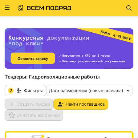
Развернуть
Най
ню
Тендеры:
Гидроизоляционные работы
2
Дата размещения (новые сначала)
Фильтры
Создать тендер
Найти поставщика
Очистить избранное