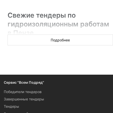
Свежие тендеры по
гидроизоляционным работам
в Пензе
Подробнее
Новых торгов за сегодня: 25
Тендеры на гидроизоляционные работы — это и крупные
государственные контракты, и заказы от муниципалитетов,
и конкурсы от эксплуатирующих коммерческих
организаций, собранные вместе на сервисе «Всем
Подряд». Если вы готовы поучаствовать в тендере на
Сервис "Всем Подряд"
проведение гидроизоляционных работ в Пензе, изучайте
карточки тендеров: в них есть все, чтобы подготовиться и
Победители тендеров
сделать заказчику выгодное предложение.
Завершенные тендеры
Тендеры