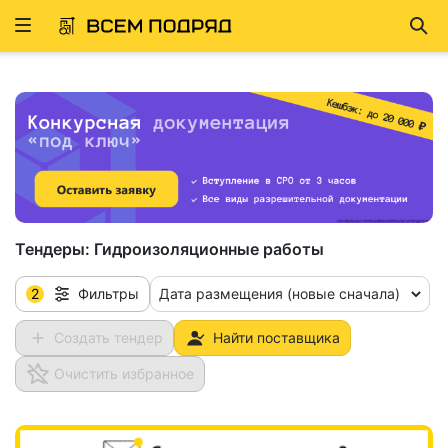
Развернуть
Най
ню
Тендеры:
Гидроизоляционные работы
2
Дата размещения (новые сначала)
Фильтры
Создать тендер
Найти поставщика
Очистить избранное