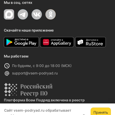
Мы в соц. сетях
Скачайте наше приложение
Мы работаем
По будням, с 9:00 до 18:00 (МСК)
support@vsem-podryad.ru
Платформа Всем Подряд включена в реестр
отечественного ПО
Сайт vsem-podryad.ru обрабатывает
Реестровая запись №32021 от 06.02.2026
Принять