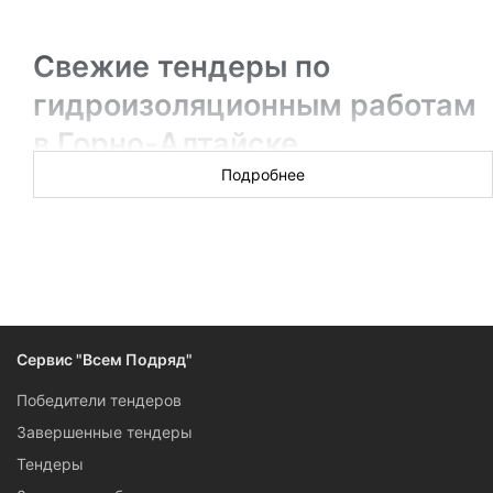
Свежие тендеры по
гидроизоляционным работам
в Горно-Алтайске
Подробнее
Новых торгов за сегодня: ░░░░░░
Тендеры на гидроизоляционные работы — это и крупные
государственные контракты, и заказы от муниципалитетов,
и конкурсы от эксплуатирующих коммерческих
организаций, собранные вместе на сервисе «Всем
Подряд». Если вы готовы поучаствовать в тендере на
Сервис "Всем Подряд"
проведение гидроизоляционных работ в Горно-Алтайске,
изучайте карточки тендеров: в них есть все, чтобы
Победители тендеров
подготовиться и сделать заказчику выгодное предложение.
Завершенные тендеры
Тендеры