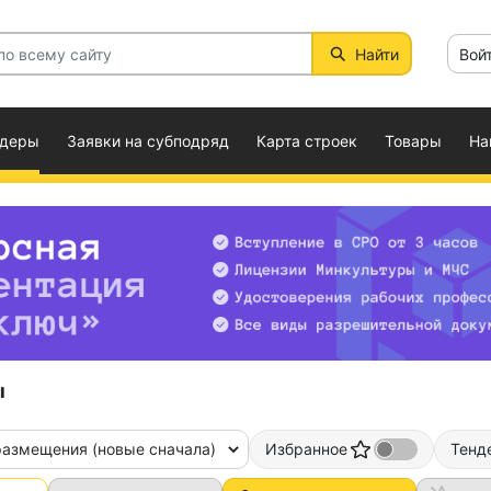
Найти
Вой
ндеры
Заявки на субподряд
Карта строек
Товары
На
ы
размещения (новые сначала)
Избранное
Тенд