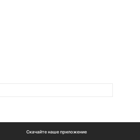
тетов, и конкурсы от эксплуатирующих
ндере на проведение гидроизоляционных работ в
ние.
Скачайте наше приложение