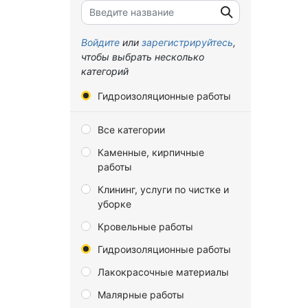
Брянская область
Владимирская область
Войдите
или
зарегистрируйтесь
,
чтобы выбрать несколько
Волгоградская область
категорий
Вологодская область
Гидроизоляционные работы
Воронежская область
Все категории
Донецкая Народная
Республика
Каменные, кирпичные
работы
Еврейская автономная
область
Клининг, услуги по чистке и
уборке
Забайкальский край
Кровельные работы
Запорожская область
Гидроизоляционные работы
Ивановская область
Лакокрасочные материалы
Иркутская область
Малярные работы
Калининградская область