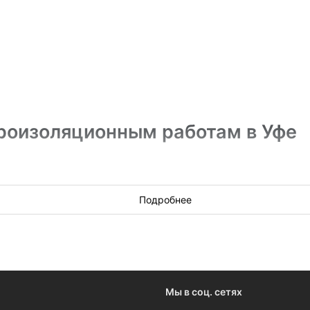
роизоляционным работам в Уфе
 крупные государственные контракты, и заказы от муниципали
Подробнее
на сервисе «Всем Подряд». Если вы готовы поучаствовать в те
се, чтобы подготовиться и сделать заказчику выгодное предложе
Мы в соц. сетях