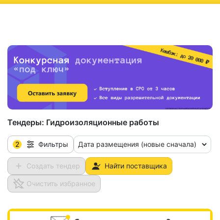
ню
Тендеры:
Гидроизоляционные работы
2
Дата размещения (новые сначала)
Фильтры
Создать тендер
Найти поставщика
Очистить избранное