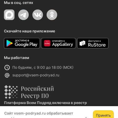
Мы в соц. сетях
Скачайте наше приложение
Мы работаем
По будням, с 9:00 до 18:00 (МСК)
support@vsem-podryad.ru
Платформа Всем Подряд включена в реестр
отечественного ПО
Сайт vsem-podryad.ru обрабатывает
Реестровая запись №32021 от 06.02.2026
Принять