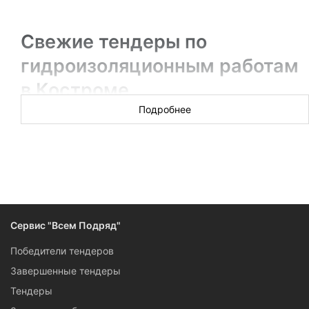
Свежие тендеры по
гидроизоляционным работам
в Костроме
Подробнее
Новых торгов за сегодня: 16
Тендеры на гидроизоляционные работы — это и крупные
государственные контракты, и заказы от муниципалитетов,
и конкурсы от эксплуатирующих коммерческих
организаций, собранные вместе на сервисе «Всем
Подряд». Если вы готовы поучаствовать в тендере на
Сервис "Всем Подряд"
проведение гидроизоляционных работ в Костроме,
изучайте карточки тендеров: в них есть все, чтобы
Победители тендеров
подготовиться и сделать заказчику выгодное предложение.
Завершенные тендеры
Тендеры