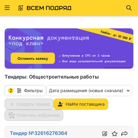
Развернуть
Най
ню
Тендеры:
Общестроительные работы
2
Дата размещения (новые сначала)
Фильтры
Создать тендер
Найти поставщика
Очистить избранное
Тендер №32616276364