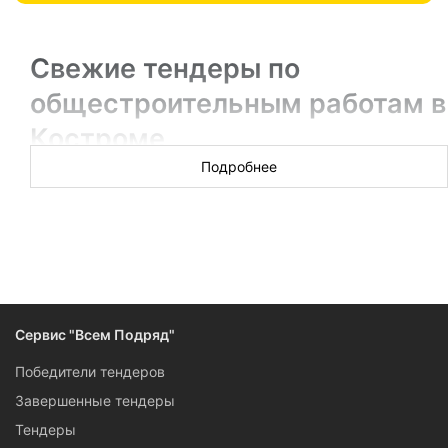
Свежие тендеры по
общестроительным работам в
Костроме
Подробнее
Новых торгов за сегодня: ░░░░░░
Капитальный и локальный ремонт по заказу муниципалов и
компаний в Костроме, оценка технического состояния
зданий, разборка и демонтаж капитальных построек —
если вы выполняете эти работы, подписывайтесь на
рассылку по самым свежим тендерам на
общестроительную тематику.
Сервис "Всем Подряд"
Победители тендеров
Завершенные тендеры
Тендеры