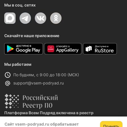
Мы в соц. сетях
Скачайте наше приложение
Мы работаем
По будням, с 9:00 до 18:00 (МСК)
support@vsem-podryad.ru
Платформа Всем Подряд включена в реестр
отечественного ПО
Сайт vsem-podryad.ru обрабатывает
Реестровая запись №32021 от 06.02.2026
Принять