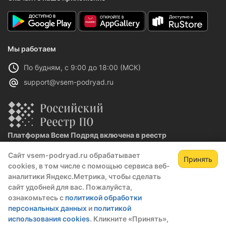
Мы работаем
По будням, с 9:00 до 18:00 (МСК)
support@vsem-podryad.ru
Платформа Всем Подряд включена в реестр
отечественного ПО
Сайт vsem-podryad.ru обрабатывает
Реестровая запись №32021 от 06.02.2026
Принять
cookies, в том числе с помощью сервиса веб-
аналитики Яндекс.Метрика, чтобы сделать
сайт удобней для вас. Пожалуйста,
Политика конфиденциальности
ознакомьтесь с
политикой обработки
Оферта
персональных данных
и
политикой
О компании
использования cookies
. Кликните «Принять»,