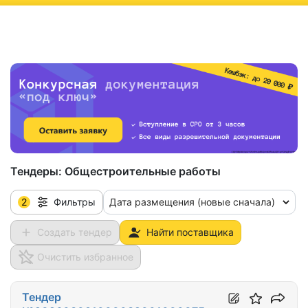
ню
Тендеры:
Общестроительные работы
2
Дата размещения (новые сначала)
Фильтры
Создать тендер
Найти поставщика
Очистить избранное
Тендер