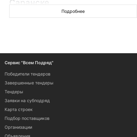
Саранске
Подробнее
Новых торгов за сегодня: ░░░░░░
Капитальный и локальный ремонт по заказу муниципалов и
компаний в Саранске, оценка технического состояния
зданий, разборка и демонтаж капитальных построек —
если вы выполняете эти работы, подписывайтесь на
рассылку по самым свежим тендерам на
общестроительную тематику.
Сервис "Всем Подряд"
Победители тендеров
Завершенные тендеры
Тендеры
Заявки на субподряд
Карта строек
Подбор поставщиков
Организации
Объявления