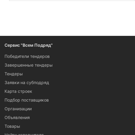
Капитальный и локальный ремонт по заказу муниципалов и
компаний в Вологде, оценка технического состояния
зданий, разборка и демонтаж капитальных построек —
если вы выполняете эти работы, подписывайтесь на
рассылку по самым свежим тендерам на
общестроительную тематику.
Сервис "Всем Подряд"
Победители тендеров
Завершенные тендеры
Тендеры
Заявки на субподряд
Карта строек
Подбор поставщиков
Организации
Объявления
Товары
Найти исполнителя