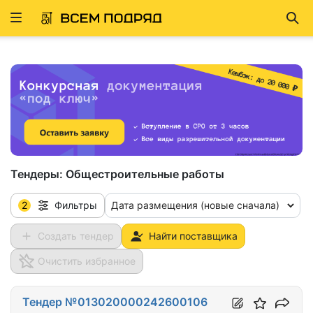
Развернуть
Най
ню
Тендеры:
Общестроительные работы
2
Дата размещения (новые сначала)
Фильтры
Создать тендер
Найти поставщика
Очистить избранное
Тендер №013020000242600106