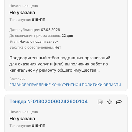
Начальная цена
Не указана
Тип закупки:
615-ПП
Дата публикации:
07.08.2026
До окончания приема заявок:
22 дня
Этап:
Начало подачи заявок
Закупка с обеспечением:
Нет
Предварительный отбор подрядных организаций
для оказания услуг и (или) выполнения работ по
капитальному ремонту общего имущества
многоквартирных домов, являющихся объектами
Заказчик
культурного наследия, в случае, предусмотренном
ГЛАВНОЕ УПРАВЛЕНИЕ КОНКУРЕНТНОЙ ПОЛИТИКИ ОБЛАСТИ
пунктом 4 статьи 56.1 Федерального закона «Об
объектах культурного наследия (памятниках
истории и культуры) народов Российской
Тендер №013020000242600104
Федерации». № 38
Начальная цена
Не указана
Тип закупки:
615-ПП