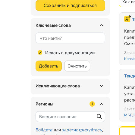
Как и
Сохранить и подписаться
Т
Ключевые слова
Капи
пред
Смет
осно
Искать в документации
Заказ
Konst
Добавить
Очистить
Тенд
Исключающие слова
Капи
уста
расп
Регионы
1
Заказ
МБДО
Войдите
или
зарегистрируйтесь
,