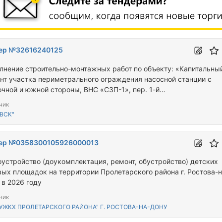
ер №32616240125
лнение строительно-монтажных работ по объекту: «Капитальны
нт участка периметрального ограждения насосной станции с
очной и южной стороны, ВНС «СЗП-1», пер. 1-й
ностроительный, № 9, г. Ростов-на-Дону»
чик
ВСК"
ер №0358300105926000013
оустройство (доукомплектация, ремонт, обустройство) детских
вых площадок на территории Пролетарского района г. Ростова-н
 в 2026 году
чик
"УЖКХ ПРОЛЕТАРСКОГО РАЙОНА" Г. РОСТОВА-НА-ДОНУ