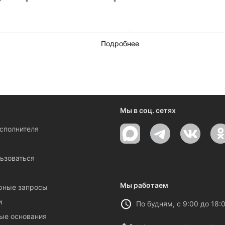
ниципалов и компаний в Ростове-на-Дону, оценка технического
эти работы, подписывайтесь на рассылку по самым свежим тен
Подробнее
Мы в соц. сетях
исполнителя
ы
ьзоваться
Мы работаем
рные запросы
и
По будням, с 9:00 до 18:
ые основания