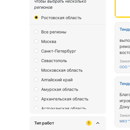
чтобы выбрать несколько
регионов
Ростовская область
Тенд
Все регионы
выпо
Москва
ремо
Санкт-Петербург
вост
Маши
Севастополь
Заказ
ООО "
Московская область
Алтайский край
Тенд
Амурская область
Благ
Архангельская область
игро
Дону
Астраханская область
Заказ
Байконур
МКУ 
Тип работ
1
Белгородская область