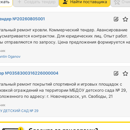
скать
Создать тендер
Найти поставщика
Очи
ендер №20260805001
тальный ремонт кровли. Коммерческий тендер. Авансирование
усматривается контрактом. Для юридических лиц. Опыт работ.
ы отправляются по запросу. Цена предложения формируется н
вании техдокументации.
чик
antin Oganov
ер №0358300316226000004
тальный ремонт покрытий спортивной и игровых площадок с
новкой ограждений на территории МБДОУ детского сада № 29,
оложенного по адресу: г. Новочеркасск, ул. Свободы, 21
чик
У ДЕТСКИЙ САД № 29