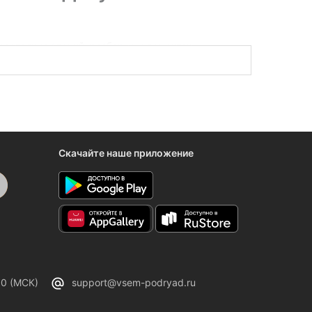
 состояния зданий, разборка и демонтаж
дерам на общестроительную тематику.
Скачайте наше приложение
00 (МСК)
support@vsem-podryad.ru