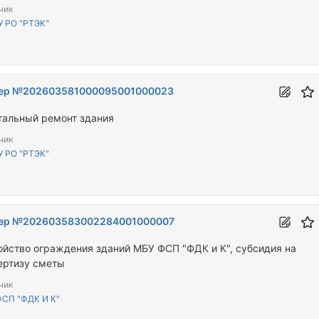
чик
 РО "РТЭК"
ер №202603581000095001000023
тальный ремонт здания
чик
 РО "РТЭК"
ер №202603583002284001000007
ойство ограждения зданий МБУ ФСП "ФДК и К", субсидия на
ертизу сметы
чик
СП "ФДК И К"