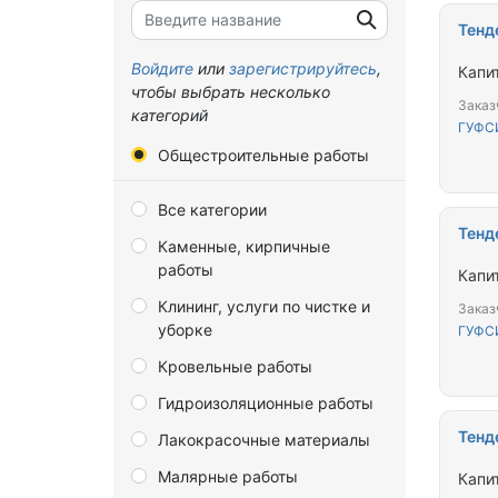
Брянская область
Тенд
Владимирская область
Войдите
или
зарегистрируйтесь
,
Капи
чтобы выбрать несколько
Волгоградская область
Заказ
категорий
ГУФС
Вологодская область
Общестроительные работы
Воронежская область
Все категории
Донецкая Народная
Тенд
Республика
Каменные, кирпичные
работы
Еврейская автономная
Капи
область
Клининг, услуги по чистке и
Заказ
уборке
Забайкальский край
ГУФС
Кровельные работы
Запорожская область
Гидроизоляционные работы
Ивановская область
Тенд
Лакокрасочные материалы
Иркутская область
Малярные работы
Калининградская область
Капи