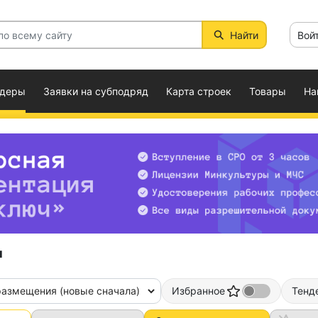
Найти
Вой
ндеры
Заявки на субподряд
Карта строек
Товары
На
ы
размещения (новые сначала)
Избранное
Тенд