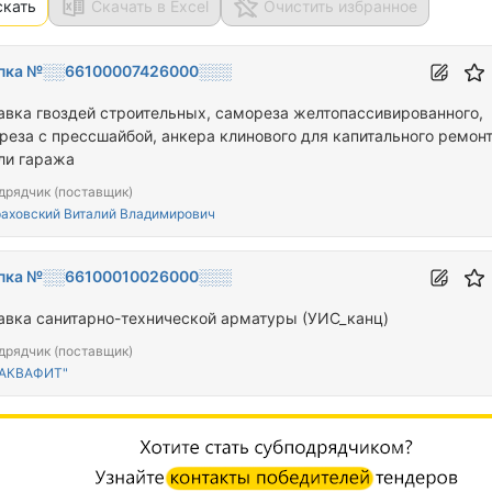
скать
Скачать в Excel
Очистить избранное
пка №░░66100007426000░░░
авка гвоздей строительных, самореза желтопассивированного,
реза с прессшайбой, анкера клинового для капитального ремон
ли гаража
дрядчик (поставщик)
аховский Виталий Владимирович
пка №░░66100010026000░░░
авка санитарно-технической арматуры (УИС_канц)
дрядчик (поставщик)
"АКВАФИТ"