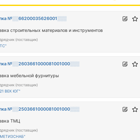
пка №░░66200035626001░░░
авка строительных материалов и инструментов
дрядчик (поставщик)
ТС"
пка №░░2603661000081001000░░░
авка мебельной фурнитуры
дрядчик (поставщик)
21 ВЕК ЮГ"
пка №░░2503661000081001000░░░
авка ТМЦ
дрядчик (поставщик)
"МЕТИЗСНАБ"