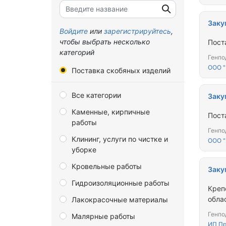
Брянская область
Заку
Владимирская область
Войдите
или
зарегистрируйтесь
,
чтобы выбрать несколько
Пост
Волгоградская область
категорий
Генпо
Вологодская область
ООО 
Поставка скобяных изделий
Воронежская область
Все категории
Донецкая Народная
Заку
Республика
Каменные, кирпичные
Пост
работы
Еврейская автономная
Генпо
область
Клининг, услуги по чистке и
ООО "
уборке
Забайкальский край
Кровельные работы
Запорожская область
Заку
Гидроизоляционные работы
Ивановская область
Креп
обла
Лакокрасочные материалы
Иркутская область
Генпо
Малярные работы
Калининградская область
ИП Пр