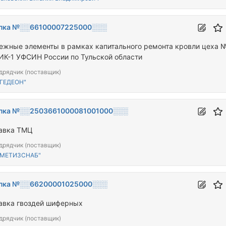
пка №░░66100007225000░░░
ежные элементы в рамках капитального ремонта кровли цеха №
ИК-1 УФСИН России по Тульской области
дрядчик (поставщик)
"ГЕДЕОН"
пка №░░2503661000081001000░░░
авка ТМЦ
дрядчик (поставщик)
"МЕТИЗСНАБ"
пка №░░66200001025000░░░
авка гвоздей шиферных
дрядчик (поставщик)