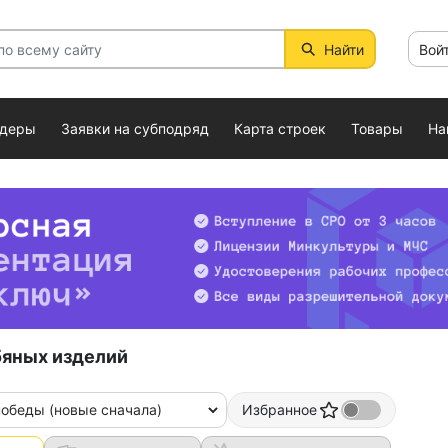
Найти
Вой
ндеры
Заявки на субподряд
Карта строек
Товары
На
бяных изделий
победы (новые сначала)
Избранное