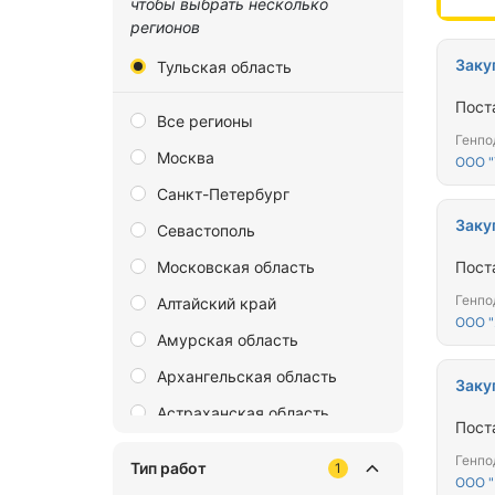
чтобы выбрать несколько
регионов
Заку
Тульская область
Пост
Все регионы
Генпо
Москва
ООО "
Санкт-Петербург
Заку
Севастополь
Московская область
Пост
Генпо
Алтайский край
ООО "
Амурская область
Архангельская область
Заку
Астраханская область
Пост
Байконур
Генпо
Тип работ
1
ООО 
Белгородская область