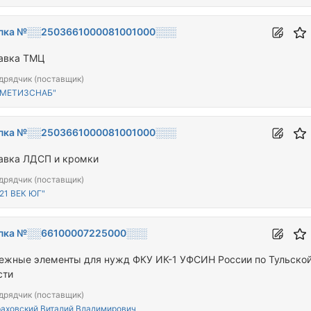
пка №░░2503661000081001000░░░
авка ТМЦ
дрядчик (поставщик)
"МЕТИЗСНАБ"
пка №░░2503661000081001000░░░
авка ЛДСП и кромки
дрядчик (поставщик)
21 ВЕК ЮГ"
пка №░░66100007225000░░░
ежные элементы для нужд ФКУ ИК-1 УФСИН России по Тульско
сти
дрядчик (поставщик)
аховский Виталий Владимирович