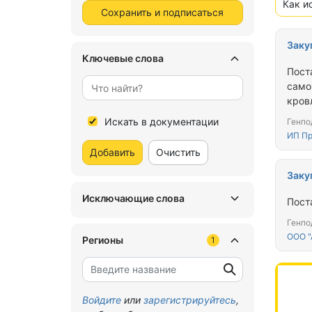
Как и
Сохранить и подписаться
Заку
Ключевые слова
Пост
само
кров
Искать в документации
Генпо
ИП Пр
Добавить
Очистить
Заку
Исключающие слова
Пост
Генпо
ООО 
Регионы
1
Войдите
или
зарегистрируйтесь
,