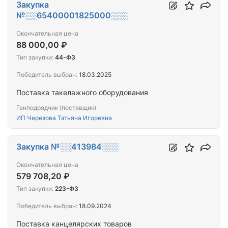
металлов, болты и винты из черных металлов,
Закупка
гвозди толевые круглые
№░░65400001825000░░░
Окончательная цена
88 000,00 ₽
Тип закупки:
44-ФЗ
Победитель выбран:
18.03.2025
Поставка такелажного оборудования
Генподрядчик (поставщик)
ИП Черезова Татьяна Игоревна
Закупка №░░413984░░░
Окончательная цена
579 708,20 ₽
Тип закупки:
223-ФЗ
Победитель выбран:
18.09.2024
Поставка канцелярских товаров