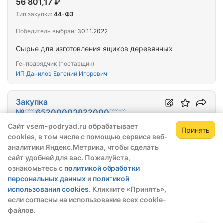
56 801,17 ₽
Тип закупки:
44-ФЗ
Победитель выбран:
30.11.2022
Сырье для изготовления ящиков деревянных
Генподрядчик (поставщик)
ИП Данилов Евгений Игоревич
Закупка
№░░65200003822000░░░
Сайт vsem-podryad.ru обрабатывает
Принять
Окончательная цена
29
(+0)
cookies, в том числе с помощью сервиса веб-
118 890,00 ₽
Зарегистрируйтесь,
Зак
аналитики Яндекс.Метрика, чтобы сделать
чтобы открыть сведения о закупке
Тип закупки:
44-ФЗ
сайт удобней для вас. Пожалуйста,
ознакомьтесь с
политикой обработки
скрытые данные станут доступны после
Победитель выбран:
01.09.2022
персональных данных
и
политикой
регистрации или входа в профиль
саморез кровельный
использования cookies
. Кликните «Принять»,
Зарегистрироваться
Войти
если согласны на использование всех cookie-
Генподрядчик (поставщик)
файлов.
ИП Шестаков Сергей Владимирович