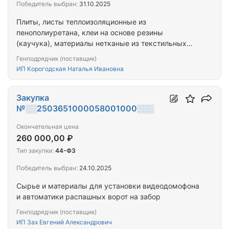
Победитель выбран:
31.10.2025
Плиты, листы теплоизоляционные из
пенополиуретана, клеи на основе резины
(каучука), материалы нетканые из текстильных
волокон, ткани, пропитанные другими
Генподрядчик (поставщик)
полимерными композициями, или с покрытием из
ИП Корогодская Наталья Ивановна
других полимеров, прочие, не включенные в
другие группировки, нитки швейные
синтетические, материалы нетканые, кроме
Закупка
ватинов, скобы и аналогичные изделия
№░░2503651000058001000░░░
Окончательная цена
260 000,00 ₽
Тип закупки:
44-ФЗ
Победитель выбран:
24.10.2025
Сырье и материалы для установки видеодомофона
и автоматики распашных ворот на забор
Генподрядчик (поставщик)
ИП Зах Евгений Александрович