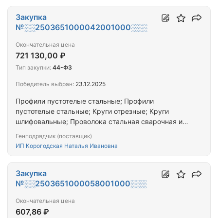
Закупка
№░░2503651000042001000░░░
Окончательная цена
721 130,00 ₽
Тип закупки:
44-ФЗ
Победитель выбран:
23.12.2025
Профили пустотелые стальные; Профили
пустотелые стальные; Круги отрезные; Круги
шлифовальные; Проволока стальная сварочная из
нелегированной стали; Материалы лакокрасочные
Генподрядчик (поставщик)
для нанесения покрытий прочие; Материалы
ИП Корогодская Наталья Ивановна
лакокрасочные для нанесения покрытий прочие;
Шурупы из черных металлов; Шурупы из черных
металлов; Прокат сортовой горячекатаный
Закупка
полосовой прочий из нержавеющих сталей, без
№░░2503651000058001000░░░
дополнительной обработки, включая смотанные
Окончательная цена
после прокатки
607,86 ₽