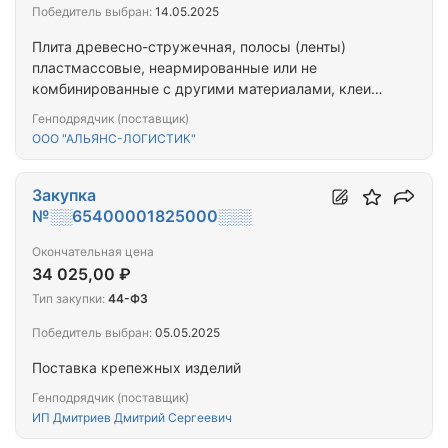
Победитель выбран:
14.05.2025
Плита древесно-стружечная, полосы (ленты)
пластмассовые, неармированные или не
комбинированные с другими материалами, клеи
прочие, шурупы из черных металлов, болты и
Генподрядчик (поставщик)
винты из черных металлов, петли, арматура
ООО "АЛЬЯНС-ЛОГИСТИК"
крепежная, фурнитура и аналогичные изделия для
мебели из недрагоценных металлов, прокат
сортовой горячекатаный круглый прочий, без
Закупка
дополнительной обработки, включая смотанный
№░░65400001825000░░░
после прокатки, из нелегированных сталей
Окончательная цена
34 025,00 ₽
Тип закупки:
44-ФЗ
Победитель выбран:
05.05.2025
Поставка крепежных изделий
Генподрядчик (поставщик)
ИП Дмитриев Дмитрий Сергеевич