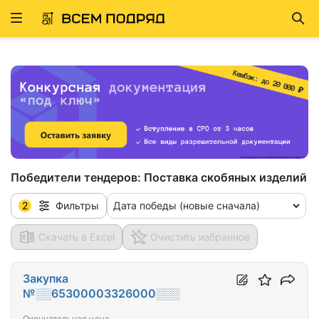
Развернуть
Най
ню
Победители тендеров:
Поставка скобяных изделий
2
Дата победы (новые сначала)
Фильтры
Скачать в Excel
Очистить избранное
Закупка
№░░65300003326000░░░
Окончательная цена