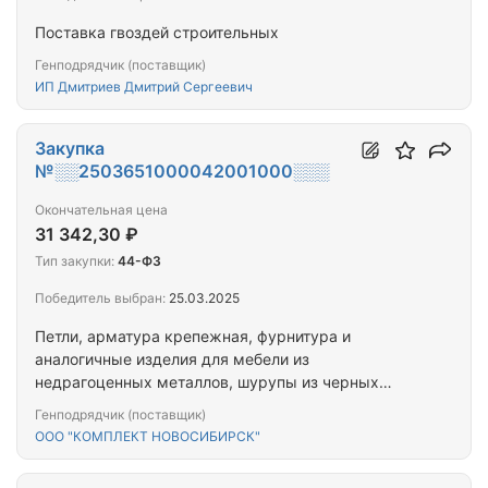
Поставка гвоздей строительных
Генподрядчик (поставщик)
ИП Дмитриев Дмитрий Сергеевич
Закупка
№░░2503651000042001000░░░
Окончательная цена
31 342,30 ₽
Тип закупки:
44-ФЗ
Победитель выбран:
25.03.2025
Петли, арматура крепежная, фурнитура и
аналогичные изделия для мебели из
недрагоценных металлов, шурупы из черных
металлов; Фурнитура для мебели пластмассовая,
Генподрядчик (поставщик)
полосы (ленты) пластмассовые, неармированные
ООО "КОМПЛЕКТ НОВОСИБИРСК"
или не комбинированные с другими материалами,
гайки из черных металлов, шайбы из черных