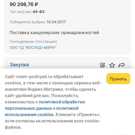
90 298,76 ₽
Тип закупки:
44-ФЗ
Победитель выбран:
10.04.2017
Поставка канцелярских принадлежностей
Генподрядчик (поставщик)
ООО ТД "ВОСХОД-МАРИ"
Закупка
№░░08200001317000░░░
Сайт vsem-podryad.ru обрабатывает
Принять
Окончательная цена
19
(+0)
cookies, в том числе с помощью сервиса веб-
Зарегистрируйтесь,
Зак
28 579,56 ₽
аналитики Яндекс.Метрика, чтобы сделать
чтобы открыть сведения о закупке
сайт удобней для вас. Пожалуйста,
Тип закупки:
44-ФЗ
ознакомьтесь с
политикой обработки
скрытые данные станут доступны после
Победитель выбран:
27.03.2017
персональных данных
и
политикой
регистрации или входа в профиль
использования cookies
. Кликните «Принять»,
Поставка канцелярских товаров
Зарегистрироваться
Войти
если согласны на использование всех cookie-
Генподрядчик (поставщик)
файлов.
ООО "КАНЦЕЛЯРСКАЯ КОМПАНИЯ"