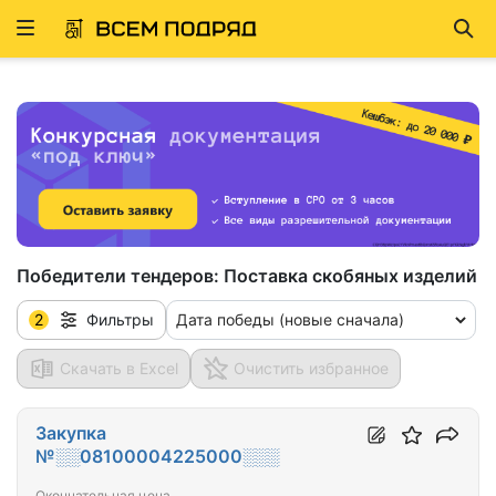
Развернуть
Най
ню
Победители тендеров:
Поставка скобяных изделий
2
Дата победы (новые сначала)
Фильтры
Скачать в Excel
Очистить избранное
Закупка
№░░08100004225000░░░
Окончательная цена