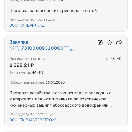
Победитель выбран:
16.06.2020
Поставка канцелярских принадлежностей
Генподрядчик (поставщик)
ООО "КАНЦАЙЛЕНД"
Закупка
№░░73100089320000░░░
Окончательная цена
58
(+0)
6 398,21 ₽
Тип закупки:
44-ФЗ
Победитель выбран:
26.05.2020
Поставка хозяйственного инвентаря и расходных
материалов для нужд филиала по обеспечению
инженерных защит Чебоксарского водохранилища
по Республике Марий Эл ФГБВУ
Генподрядчик (поставщик)
"Центррегионводхоз"
ООО "ТК "МАСТЕРСТРОЙ"