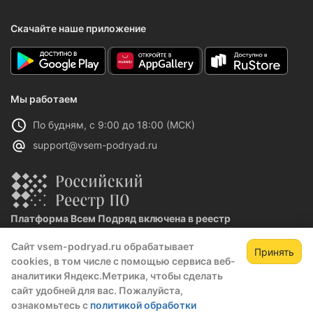
Скачайте наше приложение
Мы работаем
По будням, с 9:00 до 18:00 (МСК)
support@vsem-podryad.ru
Платформа Всем Подряд включена в реестр
отечественного ПО
Сайт vsem-podryad.ru обрабатывает
Реестровая запись №32021 от 06.02.2026
Принять
cookies, в том числе с помощью сервиса веб-
аналитики Яндекс.Метрика, чтобы сделать
сайт удобней для вас. Пожалуйста,
Политика конфиденциальности
ознакомьтесь с
политикой обработки