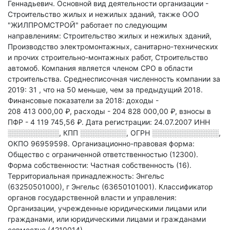
Геннадьевич.
Основной вид деятельности организации -
Строительство жилых и нежилых зданий
, также ООО
"ЖИЛПРОМСТРОЙ" работает по следующим
направлениям: Строительство жилых и нежилых зданий,
Производство электромонтажных, санитарно-технических
и прочих строительно-монтажных работ, Строительство
автомоб
.
Компания является членом СРО в области
строительства.
Среднесписочная численность компании за
2019: 31
, что на 50 меньше, чем за предыдущий 2018.
Финансовые показатели за 2018:
доходы -
208 413 000,00 ₽,
расходы - 204 828 000,00 ₽,
взносы в
ПФР - 4 119 745,56 ₽.
Дата регистрации: 24.07.2007
ИНН
░░░░░░░░░░
,
КПП
░░░░░░░░░
,
ОГРН
░░░░░░░░░░░░░
,
ОКПО 96959598.
Организационно-правовая форма:
Общество с ограниченной ответственностью (12300).
Форма собственности: Частная собственность (16).
Территориальная принадлежность: Энгельс
(63250501000), г Энгельс (63650101001).
Классификатор
органов государственной власти и управления:
Организации, учрежденные юридическими лицами или
гражданами, или юридическими лицами и гражданами
совместно (4210014).