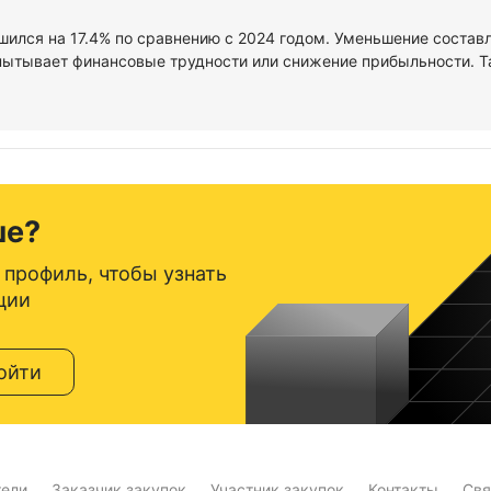
шился на 17.4% по сравнению с 2024 годом. Уменьшение состав
спытывает финансовые трудности или снижение прибыльности. 
ше?
 профиль, чтобы узнать
ции
ойти
тели
Заказчик закупок
Участник закупок
Контакты
Свя