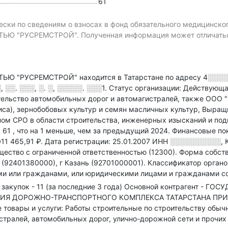
61
ски по сведениям о взносах в фонд обязательного медицинско
"РУСРЕМСТРОЙ". Полученная информация может отличаться 
 "РУСРЕМСТРОЙ" находится в Татарстане по адресу
4░░░░
░░. ░░░, ░. ░, ░░░░░. ░░░1
.
Статус организации: Действующ
тельство автомобильных дорог и автомагистралей
, также ООО 
са), зернобобовых культур и семян масличных культур, Выращ
ном СРО в области
строительства, инженерных изысканий и под
: 61
, что на 1 меньше, чем за предыдущий 2024.
Финансовые пок
011 465,91 ₽.
Дата регистрации: 25.01.2007
ИНН
░░░░░░░░░░
,
ество с ограниченной ответственностью (12300).
Форма собств
(92401380000), г Казань (92701000001).
Классификатор органо
и или гражданами, или юридическими лицами и гражданами со
закупок - 11 (за последние 3 года)
Основной контрагент - ГО
ТИЯ ДОРОЖНО-ТРАНСПОРТНОГО КОМПЛЕКСА ТАТАРСТАНА ПР
вары и услуги: Работы строительные по строительству обычн
стралей, автомобильных дорог, улично-дорожной сети и прочих