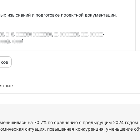
ных изысканий и подготовке проектной документации.
 ░.░. ░░░░░ ░░░░░░, ░. ░░░░░░, ░░. ░░░░-
░░░░. ░░░1
сков
иятные
меньшилась на 70.7% по сравнению с предыдущим 2024 годом и
омическая ситуация, повышенная конкуренция, уменьшение объе