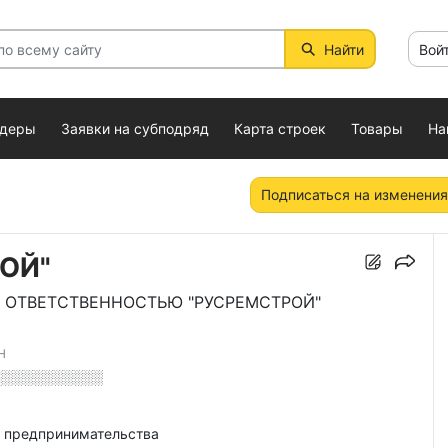
Найти
Вой
ндеры
Заявки на субподряд
Карта строек
Товары
На
Подписаться на изменения
ОЙ"
 ОТВЕТСТВЕННОСТЬЮ "РУСРЕМСТРОЙ"
Н
░░░░░░░░░░░
о предпринимательства