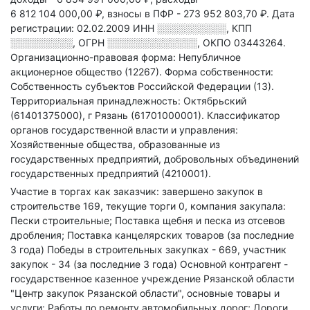
6 812 104 000,00 ₽,
взносы в ПФР - 273 952 803,70 ₽.
Дата
регистрации: 02.02.2009
ИНН
░░░░░░░░░░
,
КПП
░░░░░░░░░
,
ОГРН
░░░░░░░░░░░░░
,
ОКПО 03443264.
Организационно-правовая форма: Непубличное
акционерное общество (12267).
Форма собственности:
Собственность субъектов Российской Федерации (13).
Территориальная принадлежность: Октябрьский
(61401375000), г Рязань (61701000001).
Классификатор
органов государственной власти и управления:
Хозяйственные общества, образованные из
государственных предприятий, добровольных объединений
государственных предприятий (4210001).
Участие в торгах как заказчик: завершено закупок в
строительстве 169, текущие торги 0, компания закупала:
Пески строительные; Поставка щебня и песка из отсевов
дробления; Поставка канцелярских товаров (за последние
3 года)
Победы в строительных закупках - 669, участник
закупок - 34 (за последние 3 года)
Основной контрагент -
государственное казенное учреждение Рязанской области
"Центр закупок Рязанской области", основные товары и
услуги: Работы по ремонту автомобильных дорог; Дороги