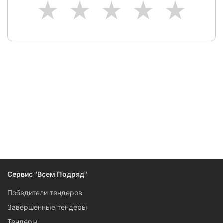
1
2
3
4
5
Следите за изменениями и новостями компании
Сервис "Всем Подряд"
Победители тендеров
Завершенные тендеры
Тендеры