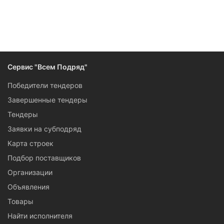
Новых торгов за сегодня: 17
Проектировщиков, инженеров, сметчиков ждут тендеры на
оценку и разработку проектов строительства и
капитального ремонта (по Постановлению 615-ПП).
Изучайте условия тендеров бесплатно, регистрируйтесь,
чтобы оформить рассылку о свежих закупках по вашей
Сервис "Всем Подряд"
специализации в Салехарде.
Победители тендеров
Завершенные тендеры
Тендеры
Заявки на субподряд
Карта строек
Подбор поставщиков
Организации
Объявления
Товары
Найти исполнителя