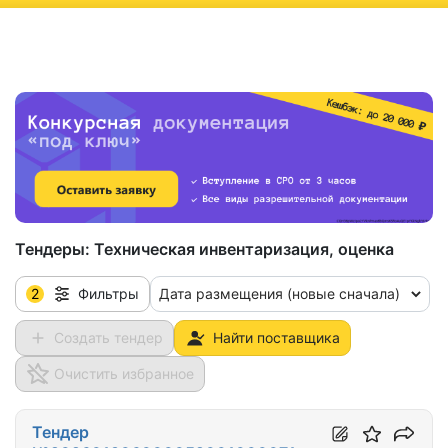
ню
Тендеры:
Техническая инвентаризация, оценка
2
Дата размещения (новые сначала)
Фильтры
Создать тендер
Найти поставщика
Очистить избранное
Тендер