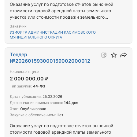
Оказание услуг по подготовке отчетов рыночной
стоимости годовой арендной платы земельного
участка или стоимости продажи земельного
участка и продажи объектов недвижимости или
Заказчик
стоимости продажи права аренды объектов
УЗИОИГР АДМИНИСТРАЦИИ КАСИМОВСКОГО
недвижимости на территории Касимовского
МУНИЦИПАЛЬНОГО ОКРУГА
муниципального округа Рязанской области
Тендер
№202601593000159002000012
Начальная цена
2 000 000,00 ₽
Тип закупки:
44-ФЗ
Дата публикации:
25.02.2026
До окончания приема заявок:
144 дня
Этап:
Опубликовано
Закупка с обеспечением:
Нет
Оказание услуг по подготовке отчетов рыночной
стоимости годовой арендной платы земельного