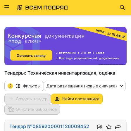
Развернуть
Най
ню
Тендеры:
Техническая инвентаризация, оценка
2
Дата размещения (новые сначала)
Фильтры
Создать тендер
Найти поставщика
Очистить избранное
Тендер №0859200001126009452