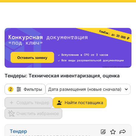
ню
Тендеры:
Техническая инвентаризация, оценка
2
Дата размещения (новые сначала)
Фильтры
Создать тендер
Найти поставщика
Очистить избранное
Тендер