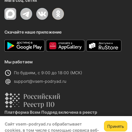
Мы в соц. сетях
Скачайте наше приложение
Мы работаем
По будням, с 9:00 до 18:00 (МСК)
support@vsem-podryad.ru
Платформа Всем Подряд включена в реестр
отечественного ПО
Сайт vsem-podryad.ru обрабатывает
Реестровая запись №32021 от 06.02.2026
Принять
cookies, в том числе с помощью сервиса веб-