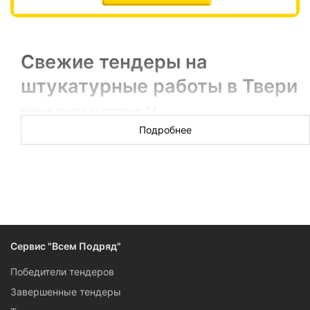
Свежие тендеры на
штукатурные работы в Твери
Новых торгов за сегодня: 14
Подробнее
Ремонты школ и администраций, квартир и
многоквартирных домов, офисов и больниц — в Твери есть
тендеры. Если опыт с ручным или машинным нанесением
штукатурки у вас есть — у нас есть все, чтобы вы смогли
на нем заработать.
Сервис "Всем Подряд"
Победители тендеров
Завершенные тендеры