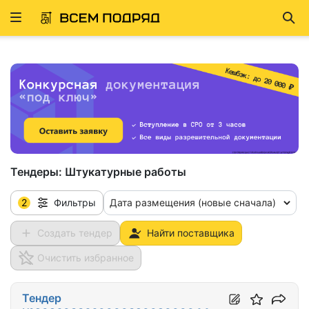
Развернуть
Най
ню
Тендеры:
Штукатурные работы
2
Дата размещения (новые сначала)
Фильтры
Создать тендер
Найти поставщика
Очистить избранное
Тендер