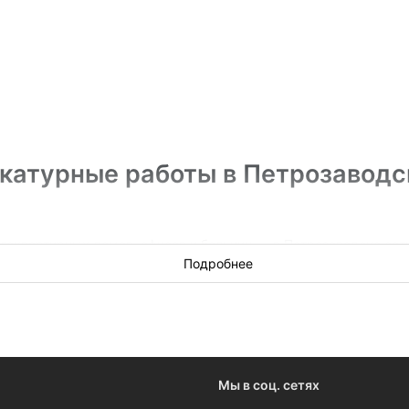
катурные работы в Петрозаводс
огоквартирных домов, офисов и больниц — в Петрозаводске ес
 все, чтобы вы смогли на нем заработать.
Подробнее
Мы в соц. сетях