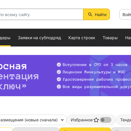
Найти
Вой
ндеры
Заявки на субподряд
Карта строек
Товары
На
размещения (новые сначала)
Избранное
Тенд