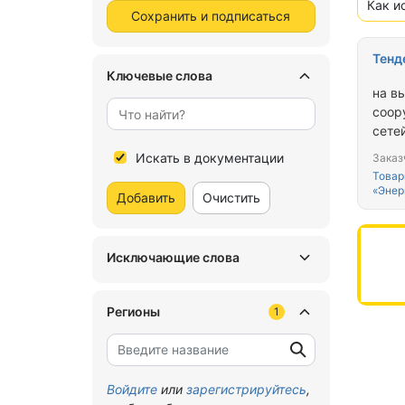
Как и
Сохранить и подписаться
Тенд
Ключевые слова
на в
соор
сете
уста
Искать в документации
Заказ
райо
Товар
«Энер
Добавить
Очистить
Исключающие слова
Регионы
1
Войдите
или
зарегистрируйтесь
,