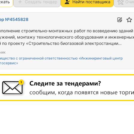
скать
Создать тендер
Найти поставщика
Очи
ер №4545828
ыполнение строительно-монтажных работ по возведению зданий
ужений, монтажу технологического оборудования и инженерны
й по проекту «Строительство биогазовой электростанции
новленной мощностью 2,4 МВт в с.Караой, уч.25Г, Илийского
чик
на, Алматинской обл., Республики Казахстан. Корректировка».
ищество с ограниченной ответственностью «Инжиниринговый центр
госервис»