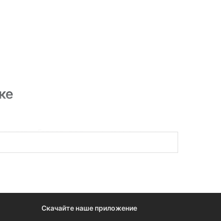
ке
ть тендеры. Если опыт с ручным или машинным
Скачайте наше приложение