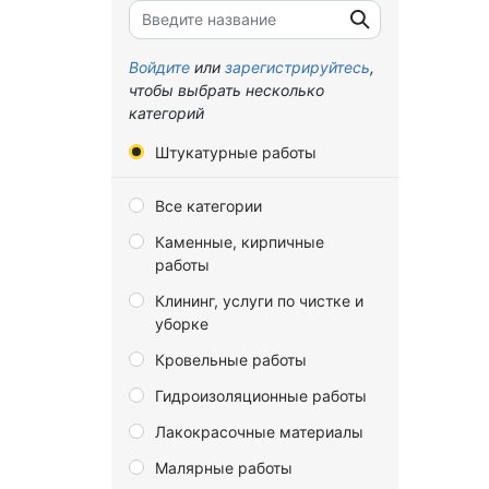
Брянская область
Владимирская область
Войдите
или
зарегистрируйтесь
,
чтобы выбрать несколько
Волгоградская область
категорий
Вологодская область
Штукатурные работы
Воронежская область
Все категории
Донецкая Народная
Республика
Каменные, кирпичные
работы
Еврейская автономная
область
Клининг, услуги по чистке и
уборке
Забайкальский край
Кровельные работы
Запорожская область
Гидроизоляционные работы
Ивановская область
Лакокрасочные материалы
Иркутская область
Малярные работы
Калининградская область