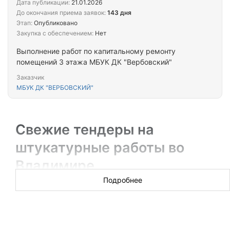
Дата публикации:
21.01.2026
До окончания приема заявок:
143 дня
Этап:
Опубликовано
Закупка с обеспечением:
Нет
Выполнение работ по капитальному ремонту
помещений 3 этажа МБУК ДК "Вербовский"
Заказчик
МБУК ДК "ВЕРБОВСКИЙ"
Свежие тендеры на
штукатурные работы во
Владимире
Подробнее
Новых торгов за сегодня: 29
Ремонты школ и администраций, квартир и
многоквартирных домов, офисов и больниц — во
Владимире есть тендеры. Если опыт с ручным или