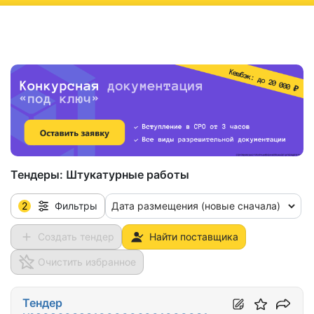
ню
Тендеры:
Штукатурные работы
2
Дата размещения (новые сначала)
Фильтры
Создать тендер
Найти поставщика
Очистить избранное
Тендер