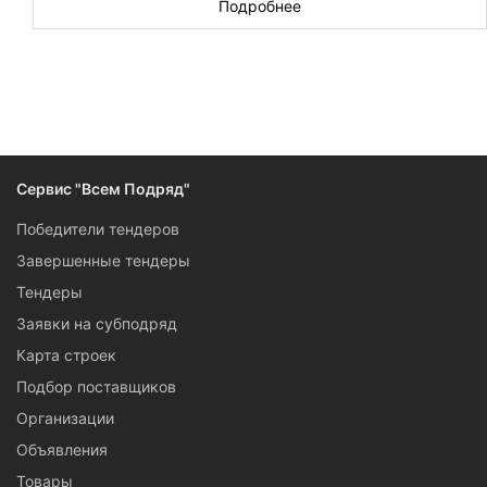
Подробнее
Новых торгов за сегодня: 3
Тендеры на общемонтажные работы объявляют почти так
же часто, как на монолитные и бетонные. Объем работ,
стоимость контрактов и разброс условий позволяют
участвовать в торгах и крупным компаниям, и ИП, и
самозанятым. Среди самых актуальных тендеров —
аукционы на капитальный ремонт, которые проводит
Сервис "Всем Подряд"
Севастополь в лице администраций, застройщиков,
управляющих компаний.
Победители тендеров
Завершенные тендеры
Тендеры
Заявки на субподряд
Карта строек
Подбор поставщиков
Организации
Объявления
Товары