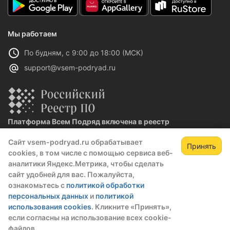
Мы работаем
По будням, с 9:00 до 18:00 (МСК)
support@vsem-podryad.ru
Платформа Всем Подряд включена в реестр
отечественного ПО
Сайт vsem-podryad.ru обрабатывает
Реестровая запись №32021 от 06.02.2026
Принять
cookies, в том числе с помощью сервиса веб-
аналитики Яндекс.Метрика, чтобы сделать
сайт удобней для вас. Пожалуйста,
Политика конфиденциальности
ознакомьтесь с
политикой обработки
Оферта
персональных данных
и
политикой
О компании
использования cookies
. Кликните «Принять»,
если согласны на использование всех cookie-
файлов.
© 2016 — 2026 ООО "Промтех"