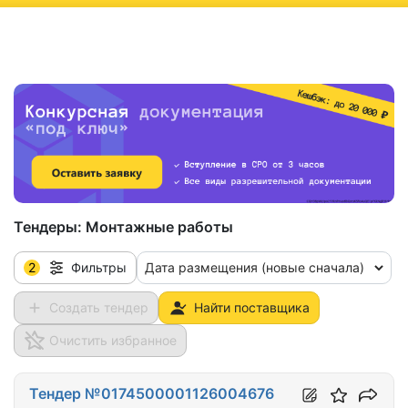
ню
Тендеры:
Монтажные работы
2
Дата размещения (новые сначала)
Фильтры
Создать тендер
Найти поставщика
Очистить избранное
Тендер №0174500001126004676