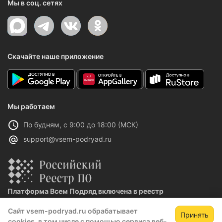
Мы в соц. сетях
Скачайте наше приложение
Мы работаем
По будням, с 9:00 до 18:00 (МСК)
support@vsem-podryad.ru
Платформа Всем Подряд включена в реестр
отечественного ПО
Сайт vsem-podryad.ru обрабатывает
Реестровая запись №32021 от 06.02.2026
Принять
cookies, в том числе с помощью сервиса веб-