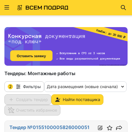
Развернуть
Най
ню
Тендеры:
Монтажные работы
2
Дата размещения (новые сначала)
Фильтры
Создать тендер
Найти поставщика
Очистить избранное
Тендер №0155100005826000051