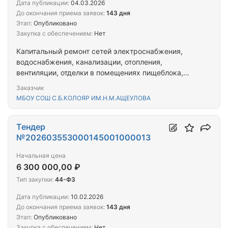
Дата публикации:
04.03.2026
До окончания приема заявок:
143 дня
Этап:
Опубликовано
Закупка с обеспечением:
Нет
Капитальный ремонт сетей электроснабжения,
водоснабжения, канализации, отопления,
вентиляции, отделки в помещениях пищеблока,
крыши, приямков, отмостки, замена наружных
Заказчик
дверей и замена окон в здании МБОУ СОШ
МБОУ СОШ С.Б.КОЛОЯР ИМ.Н.М.АЩЕУЛОВА
с.Б.Колояр им.Н.М.Ащеулова, расположенного по
адресу 442643 Пензенская область Наровчатский
район с.Б.Колояр, ул.Советская,д.44
Тендер
№202603553000145001000013
Начальная цена
6 300 000,00 ₽
Тип закупки:
44-ФЗ
Дата публикации:
10.02.2026
До окончания приема заявок:
143 дня
Этап:
Опубликовано
Закупка с обеспечением:
Нет