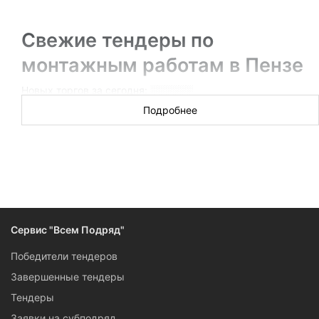
Свежие тендеры по
монтажным работам в Пензе
Новых торгов за сегодня: ░░░░░░
Подробнее
Тендеры на общемонтажные работы объявляют почти так
же часто, как на монолитные и бетонные. Объем работ,
стоимость контрактов и разброс условий позволяют
участвовать в торгах и крупным компаниям, и ИП, и
самозанятым. Среди самых актуальных тендеров —
аукционы на капитальный ремонт, которые проводит Пенза
в лице администраций, застройщиков, управляющих
компаний.
Сервис "Всем Подряд"
Победители тендеров
Завершенные тендеры
Тендеры
Заявки на субподряд