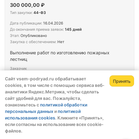
300 000,00 ₽
Тип закупки:
44-ФЗ
Дата публикации:
16.04.2026
До окончания приема заявок:
145 дней
Этап:
Опубликовано
Закупка с обеспечением:
Нет
Выполнение работ по изготовлению пожарных
лестниц
Заказчик
МБУК
Сайт vsem-podryad.ru обрабатывает
Принять
cookies, в том числе с помощью сервиса веб-
аналитики Яндекс.Метрика, чтобы сделать
Тендер
сайт удобней для вас. Пожалуйста,
№202603513000163001000005
ознакомьтесь с
политикой обработки
Начальная цена
персональных данных
и
политикой
600 000,00 ₽
использования cookies
. Кликните «Принять»,
если согласны на использование всех cookie-
Тип закупки:
44-ФЗ
файлов.
Дата публикации:
16.04.2026