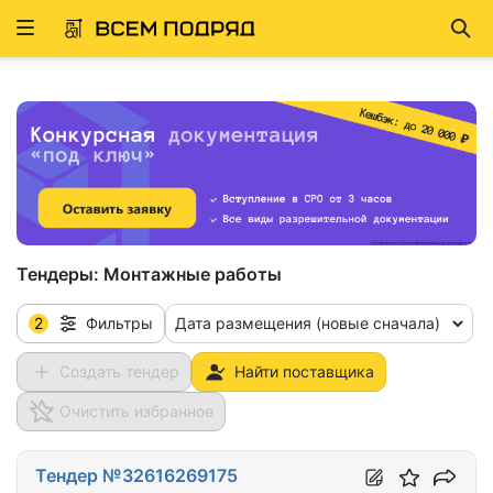
Развернуть
Най
ню
Тендеры:
Монтажные работы
2
Дата размещения (новые сначала)
Фильтры
Создать тендер
Найти поставщика
Очистить избранное
Тендер №32616269175