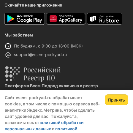
Скачайте наше приложение
Мы работаем
По будням, с 9:00 до 18:00 (МСК)
support@vsem-podryad.ru
Платформа Всем Подряд включена в реестр
отечественного ПО
Сайт vsem-podryad.ru обрабатывает
Реестровая запись №32021 от 06.02.2026
Принять
cookies, в том числе с помощью сервиса веб-
аналитики Яндекс.Метрика, чтобы сделать
сайт удобней для вас. Пожалуйста,
Политика конфиденциальности
ознакомьтесь с
политикой обработки
Оферта
персональных данных
и
политикой
О компании