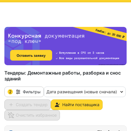
ню
Тендеры:
Демонтажные работы, разборка и снос
зданий
2
Дата размещения (новые сначала)
Фильтры
Создать тендер
Найти поставщика
Очистить избранное