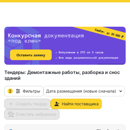
ню
Тендеры:
Демонтажные работы, разборка и снос
зданий
2
Дата размещения (новые сначала)
Фильтры
Создать тендер
Найти поставщика
Очистить избранное