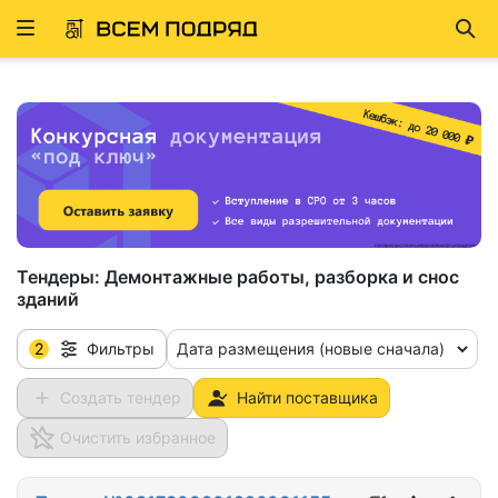
Развернуть
Най
ню
Тендеры:
Демонтажные работы, разборка и снос
зданий
2
Дата размещения (новые сначала)
Фильтры
Создать тендер
Найти поставщика
Очистить избранное