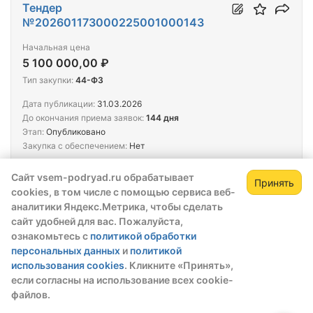
Тендер
№202601173000225001000143
Начальная цена
5 100 000,00 ₽
Тип закупки:
44-ФЗ
Дата публикации:
31.03.2026
До окончания приема заявок:
144 дня
Этап:
Опубликовано
Закупка с обеспечением:
Нет
Выполнение работ по сносу аварийных деревьев
Сайт vsem-podryad.ru обрабатывает
Принять
cookies, в том числе с помощью сервиса веб-
Заказчик
АДМИНИСТРАЦИЯ РАЙОНА
аналитики Яндекс.Метрика, чтобы сделать
сайт удобней для вас. Пожалуйста,
ознакомьтесь с
политикой обработки
Тендер
персональных данных
и
политикой
№202601173000225001000144
использования cookies
. Кликните «Принять»,
если согласны на использование всех cookie-
Начальная цена
файлов.
5 100 000,00 ₽