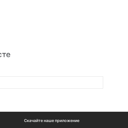
сте
ты, бюджетные учреждения, школы, детские сады
ту. Есть люди и оборудование для кровельных
ных площадках.
Скачайте наше приложение