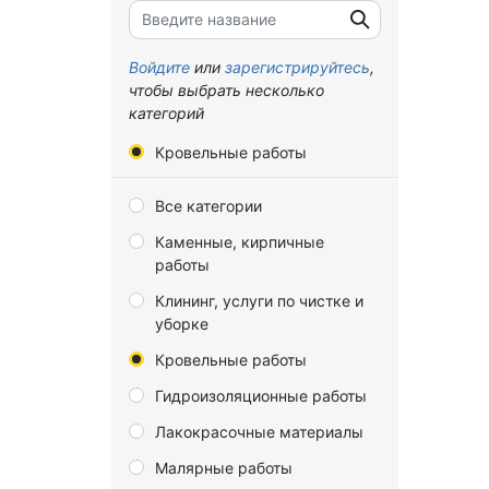
Брянская область
Владимирская область
Войдите
или
зарегистрируйтесь
,
чтобы выбрать несколько
Волгоградская область
категорий
Вологодская область
Кровельные работы
Воронежская область
Все категории
Донецкая Народная
Республика
Каменные, кирпичные
работы
Еврейская автономная
область
Клининг, услуги по чистке и
уборке
Забайкальский край
Кровельные работы
Запорожская область
Гидроизоляционные работы
Ивановская область
Лакокрасочные материалы
Иркутская область
Малярные работы
Калининградская область