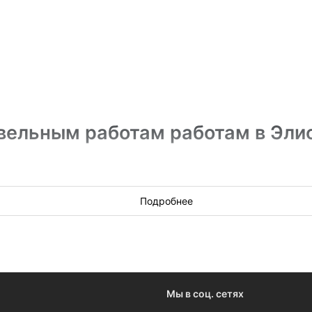
вельным работам работам в Эли
ва крыши до ремонта и реставрации — проводят муниципалите
Подробнее
а устройство кровли в рамках проектов по капитальному ремон
а «Всем Подряд» бесплатно и участвуйте в торгах на электрон
Мы в соц. сетях