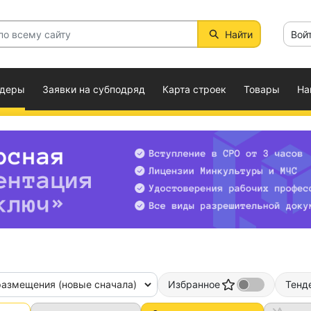
Найти
Вой
ндеры
Заявки на субподряд
Карта строек
Товары
На
размещения (новые сначала)
Избранное
Тенд