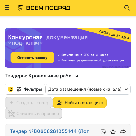
Развернуть
Най
ню
Тендеры:
Кровельные работы
2
Дата размещения (новые сначала)
Фильтры
Создать тендер
Найти поставщика
Очистить избранное
Тендер №B0608261055144 (Лот