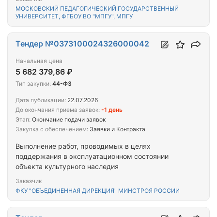
Кибальчича, д.6, к.2; ул. Кибальчича, д.6, к.3; ул.
МОСКОВСКИЙ ПЕДАГОГИЧЕСКИЙ ГОСУДАРСТВЕННЫЙ
Кибальчича, д.16; ул. 3-я Владимирская, д.7; ул. К.
УНИВЕРСИТЕТ, ФГБОУ ВО "МПГУ", МПГУ
Цеткин, д.25, к.1; ул. Краснодарская, д.59
Тендер №0373100024326000042
Начальная цена
5 682 379,86 ₽
Тип закупки:
44-ФЗ
Дата публикации:
22.07.2026
До окончания приема заявок:
-1 день
Этап:
Окончание подачи заявок
Закупка с обеспечением:
Заявки и Контракта
Выполнение работ, проводимых в целях
поддержания в эксплуатационном состоянии
объекта культурного наследия
Заказчик
ФКУ "ОБЪЕДИНЕННАЯ ДИРЕКЦИЯ" МИНСТРОЯ РОССИИ