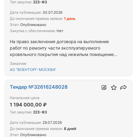
Тип закупки:
223-ФЗ
Дата публикации:
30.07.2026
До окончания приема заявок:
1 день
Этап:
Опубликовано
Закупка с обеспечением:
Нет
На право заключения договора на выполнение
работ по ремонту части эксплуатируемого
кровельного покрытия над нежилым помещением,
помещение торгово-бытового центра
Заказчик
(кадастровый номер 40:01:030414:1108, общей
АО "ВОЕНТОРГ-МОСКВА"
площадью 4649,5 кв.м.), расположенного по
адресу: Калужская область, Бабынинский
муниципальный район, городское поселение
Тендер №32616248028
"Поселок Воротынск", п. Воротынск, ул. 50 лет
Начальная цена
Победы, зд. 14А, пом. 10.
1 194 000,00 ₽
Тип закупки:
223-ФЗ
Дата публикации:
29.07.2026
До окончания приема заявок:
8 дней
Этап:
Опубликовано