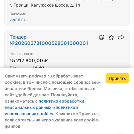
г. Троицк, Калужское шоссе, д. 14
Заказчик
ИФВД РАН
Тендер
№202603731000598001000001
Начальная цена
15 217 800,00 ₽
Тип закупки:
44-ФЗ
Сайт vsem-podryad.ru обрабатывает
Принять
Дата публикации:
14.01.2026
cookies, в том числе с помощью сервиса веб-
До окончания приема заявок:
144 дня
аналитики Яндекс.Метрика, чтобы сделать
Этап:
Опубликовано
сайт удобней для вас. Пожалуйста,
Закупка с обеспечением:
Нет
ознакомьтесь с
политикой обработки
Капитальный ремонт шиферной кровли Крымского
персональных данных
и
политикой
филиала, по адресу: Республика Крым, г.
использования cookies
. Кликните «Принять»,
Симферополь, ул. Павленко, д. 5
если согласны на использование всех cookie-
файлов.
Заказчик
ФГБОУВО "РГУП ИМ. В.М. ЛЕБЕДЕВА"; УНИВЕРСИТЕТ