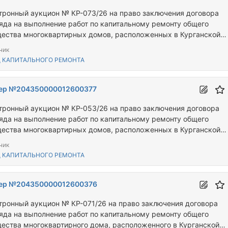
тронный аукцион № КР-073/26 на право заключения договора
яда на выполнение работ по капитальному ремонту общего
ества многоквартирных домов, расположенных в Курганской
сти по адресам: Кетовский муниципальный округ, с. Новая
чик
овка, ул. Новая, д. 1, с. Садовое, ул. Октябрьская, д. 29
 КАПИТАЛЬНОГО РЕМОНТА
ер №204350000012600377
тронный аукцион № КР-053/26 на право заключения договора
яда на выполнение работ по капитальному ремонту общего
ества многоквартирных домов, расположенных в Курганской
сти по адресам: Шумихинский муниципальный округ, г. Шумиха,
чик
т Октября, д. 9, Мишкинский муниципальный округ, с. Восход, у
 КАПИТАЛЬНОГО РЕМОНТА
ая, д. 17А
ер №204350000012600376
тронный аукцион № КР-071/26 на право заключения договора
яда на выполнение работ по капитальному ремонту общего
ества многоквартирного дома, расположенного в Курганской