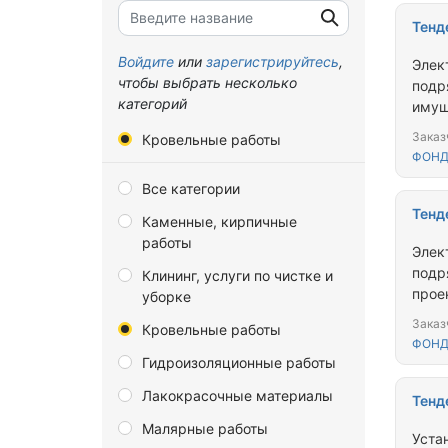
Брянская область
Тенд
Владимирская область
Войдите
или
зарегистрируйтесь
,
Элек
чтобы выбрать несколько
подр
Волгоградская область
категорий
имущ
Вологодская область
облас
Заказ
Кровельные работы
Матр
Воронежская область
ФОНД
Все категории
Донецкая Народная
Республика
Тенд
Каменные, кирпичные
работы
Еврейская автономная
Элек
область
подр
Клининг, услуги по чистке и
прое
уборке
Забайкальский край
мног
Заказ
Кровельные работы
Запорожская область
адре
ФОНД
д.70
Гидроизоляционные работы
Ивановская область
Лакокрасочные материалы
Иркутская область
Тенд
Малярные работы
Калининградская область
Уста