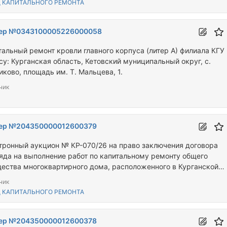
 КАПИТАЛЬНОГО РЕМОНТА
ер №0343100005226000058
тальный ремонт кровли главного корпуса (литер А) филиала КГУ 
су: Курганская область, Кетовский муниципальный округ, с.
иково, площадь им. Т. Мальцева, 1.
чик
ер №204350000012600379
тронный аукцион № КР-070/26 на право заключения договора
яда на выполнение работ по капитальному ремонту общего
ества многоквартирного дома, расположенного в Курганской
сти по адресу: Звериноголовский муниципальный округ, с.
чик
ноголовское, ул. Мира, д.5
 КАПИТАЛЬНОГО РЕМОНТА
ер №204350000012600378