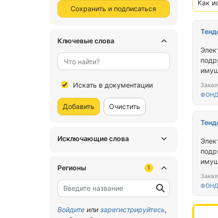
Как и
Сохранить и подписаться
Тенд
Ключевые слова
Элек
подр
имущ
облас
Искать в документации
Заказ
ФОНД
Добавить
Очистить
Тенд
Исключающие слова
Элек
подр
имущ
Регионы
1
облас
Заказ
ФОНД
Войдите
или
зарегистрируйтесь
,