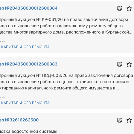
ер №204350000012600384
тронный аукцион № КР-061/26 на право заключения договора
яда на выполнение работ по капитальному ремонту общего
ества многоквартирного дома, расположенного в Курганской
ти по адресу: Катайский муниципальный округ, г. Катайск, ул.
чик
осова, д. 28
 КАПИТАЛЬНОГО РЕМОНТА
ер №204350000012600383
тронный аукцион № ПСД-008/26 на право заключения договора
яда на выполнение работ по оценке технического состояния и
ктированию капитального ремонта общего имущества в
оквартирном доме, расположенном в Курганской области по
чик
су: Куртамышский муниципальный округ, г. Куртамыш, ул. Труда
 КАПИТАЛЬНОГО РЕМОНТА
ер №32616262500
новка водосточной системы