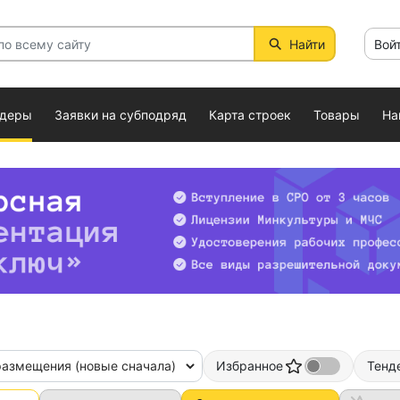
Найти
Вой
ндеры
Заявки на субподряд
Карта строек
Товары
На
размещения (новые сначала)
Избранное
Тенд