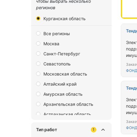
чтобы выбрать несколько
регионов
Курганская область
Тенд
Все регионы
Элек
Москва
подр
Санкт-Петербург
имущ
облас
Севастополь
Заказ
ФОНД
Московская область
Алтайский край
Тенд
Амурская область
Элек
Архангельская область
подр
имущ
Астраханская область
обла
Заказ
Байконур
Школ
ФОНД
Тип работ
1
Белгородская область