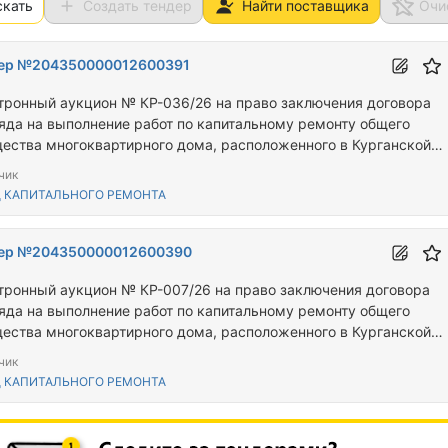
скать
Создать тендер
Найти поставщика
Очи
ер №204350000012600391
тронный аукцион № КР-036/26 на право заключения договора
яда на выполнение работ по капитальному ремонту общего
ества многоквартирного дома, расположенного в Курганской
ти по адресу: г. Шадринск, ул. Свердлова, д. 100
чик
 КАПИТАЛЬНОГО РЕМОНТА
ер №204350000012600390
тронный аукцион № КР-007/26 на право заключения договора
яда на выполнение работ по капитальному ремонту общего
ества многоквартирного дома, расположенного в Курганской
ти по адресу: г. Шадринск, ул. Ефремова, д. 26
чик
 КАПИТАЛЬНОГО РЕМОНТА