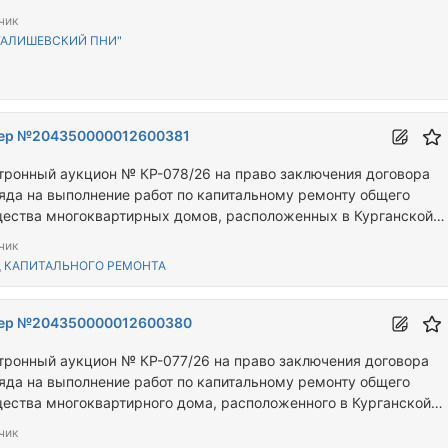
чик
"ГАЛИШЕВСКИЙ ПНИ"
ер №204350000012600381
тронный аукцион № КР-078/26 на право заключения договора
яда на выполнение работ по капитальному ремонту общего
ества многоквартирных домов, расположенных в Курганской
сти по адресам: Сафакулевский муниципальный округ, с.
чик
кулево, ул. 60 лет СССР, д. 9, Щучанский муниципальный округ, 
 КАПИТАЛЬНОГО РЕМОНТА
вый, ул. Хозгородок, д. 257
ер №204350000012600380
тронный аукцион № КР-077/26 на право заключения договора
яда на выполнение работ по капитальному ремонту общего
ества многоквартирного дома, расположенного в Курганской
сти по адресу: Щучанский муниципальный округ, с. Сухоборское
чик
ира, д. 23