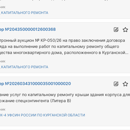
ти по адресу: г. Курган, ул. Джамбула, д.8 корп.15
чик
 КАПИТАЛЬНОГО РЕМОНТА
ер №204350000012600368
тронный аукцион № КР-050/26 на право заключения договора
яда на выполнение работ по капитальному ремонту общего
ества многоквартирного дома, расположенного в Курганской
сти по адресу: Мокроусовский муниципальный округ, с.
чик
усово, ул. Советская, д. 50
 КАПИТАЛЬНОГО РЕМОНТА
ер №202603431000035001000020
ание услуг по капитальному ремонту крыши здания корпуса для
ржание спецконтингента (Литера В)
чик
ИК-4 УФСИН РОССИИ ПО КУРГАНСКОЙ ОБЛАСТИ