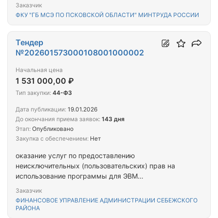
Заказчик
ФКУ "ГБ МСЭ ПО ПСКОВСКОЙ ОБЛАСТИ" МИНТРУДА РОССИИ
Тендер
№202601573000108001000002
Начальная цена
1 531 000,00 ₽
Тип закупки:
44-ФЗ
Дата публикации:
19.01.2026
До окончания приема заявок:
143 дня
Этап:
Опубликовано
Закупка с обеспечением:
Нет
оказание услуг по предоставлению
неисключительных (пользовательских) прав на
использование программы для ЭВМ
«Технологическая платформа финансово-
Заказчик
экономических проектов «Проект-СМАРТ Про»
ФИНАНСОВОЕ УПРАВЛЕНИЕ АДМИНИСТРАЦИИ СЕБЕЖСКОГО
(Проект-СМАРТ Про)»
РАЙОНА