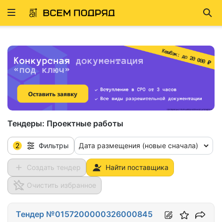
Развернуть
Най
ню
Тендеры:
Проектные работы
2
Дата размещения (новые сначала)
Фильтры
Создать тендер
Найти поставщика
Очистить избранное
Тендер №0157200000326000845