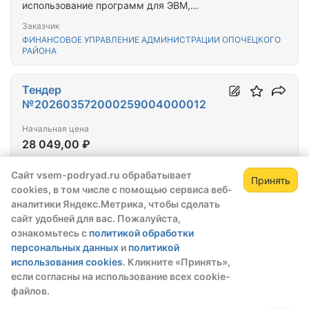
использование программ для ЭВМ,
эксплуатируемых в Финансовом управлении
Заказчик
Администрации Опочецкого муниципального
ФИНАНСОВОЕ УПРАВЛЕНИЕ АДМИНИСТРАЦИИ ОПОЧЕЦКОГО
округа
РАЙОНА
Тендер
№202603572000259004000012
Начальная цена
28 049,00 ₽
Тип закупки:
44-ФЗ
Сайт vsem-podryad.ru обрабатывает
Принять
Дата публикации:
13.01.2026
cookies, в том числе с помощью сервиса веб-
До окончания приема заявок:
143 дня
аналитики Яндекс.Метрика, чтобы сделать
Этап:
Опубликовано
сайт удобней для вас. Пожалуйста,
Закупка с обеспечением:
Нет
ознакомьтесь с
политикой обработки
персональных данных
и
политикой
Приобретение антивирусной программы
использования cookies
. Кликните «Принять»,
Касперский
если согласны на использование всех cookie-
Заказчик
файлов.
ГБОУ ДПО ПО "УМЦ ГОЧС И ПБ ПСКОВСКОЙ ОБЛАСТИ"