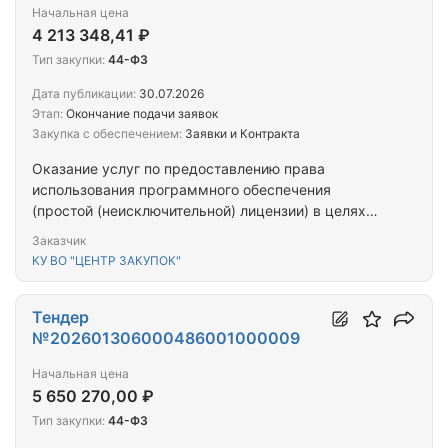
Начальная цена
4 213 348,41 ₽
Тип закупки:
44-ФЗ
Дата публикации:
30.07.2026
Этап:
Окончание подачи заявок
Закупка с обеспечением:
Заявки и Контракта
Оказание услуг по предоставлению права
использования программного обеспечения
(простой (неисключительной) лицензии) в целях
обеспечения формирования электронных
Заказчик
медицинских документов и их регистрации в
КУ ВО "ЦЕНТР ЗАКУПОК"
подсистеме ЕГИСЗ "РЭМД" и услуг по его
внедрению в состав Государственной
информационной системы "Региональная
Тендер
медицинская информационная система
№202601306000486001000009
Вологодской области» (ГИС…
Начальная цена
5 650 270,00 ₽
Тип закупки:
44-ФЗ