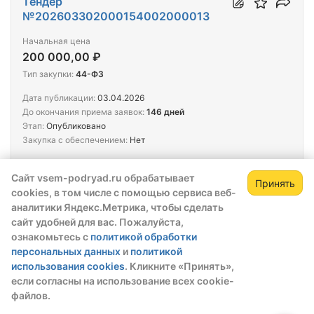
Тендер
№202603302000154002000013
Начальная цена
200 000,00 ₽
Тип закупки:
44-ФЗ
Дата публикации:
03.04.2026
До окончания приема заявок:
146 дней
Этап:
Опубликовано
Закупка с обеспечением:
Нет
Услуги по предоставлению сертификатов на
Сайт vsem-podryad.ru обрабатывает
сопровождение (техподдержку) «Альт
Принять
cookies, в том числе с помощью сервиса веб-
Виртуализация» 10
аналитики Яндекс.Метрика, чтобы сделать
Заказчик
сайт удобней для вас. Пожалуйста,
БУ СО ВО "ЦЕНТР ИНФОРМАТИЗАЦИИ И ОЦЕНКИ КАЧЕСТВА
ознакомьтесь с
политикой обработки
ОБРАЗОВАНИЯ"
персональных данных
и
политикой
использования cookies
. Кликните «Принять»,
Тендер
если согласны на использование всех cookie-
№202601306000437001000022
файлов.