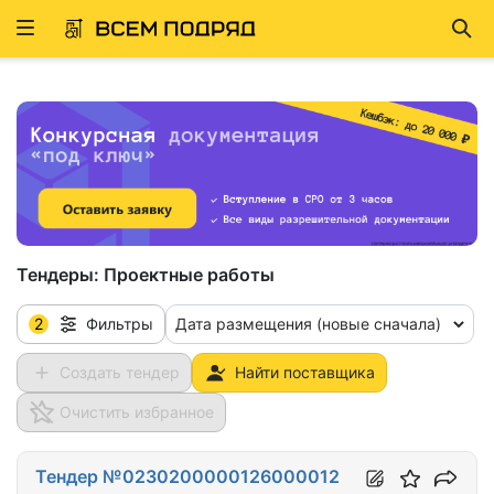
Развернуть
Най
ню
Тендеры:
Проектные работы
2
Дата размещения (новые сначала)
Фильтры
Создать тендер
Найти поставщика
Очистить избранное
Тендер №0230200000126000012