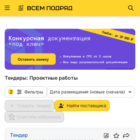
Развернуть
Най
ню
Тендеры:
Проектные работы
2
Дата размещения (новые сначала)
Фильтры
Создать тендер
Найти поставщика
Очистить избранное
Тендер