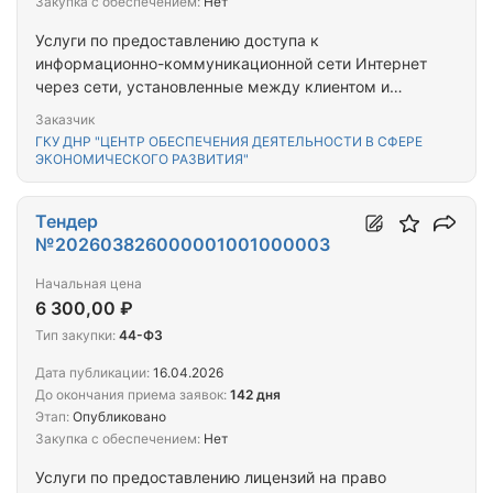
Закупка с обеспечением:
Нет
Услуги по предоставлению доступа к
информационно-коммуникационной сети Интернет
через сети, установленные между клиентом и
провайдером услуг информационно-
Заказчик
коммуникационной сети Интернет, не
ГКУ ДНР "ЦЕНТР ОБЕСПЕЧЕНИЯ ДЕЯТЕЛЬНОСТИ В СФЕРЕ
принадлежащие провайдеру услуг
ЭКОНОМИЧЕСКОГО РАЗВИТИЯ"
информационно-коммуникационной сети Интернет
или не находящиеся под его контролем, такие как
Тендер
доступ к информационно-коммуникационной сети
№202603826000001001000003
Интернет по телефонной линии и т.д.; Услуги по
широкополосному доступу к информационно-
Начальная цена
коммуникационной сети Интернет по проводным
6 300,00 ₽
сетям; Услуги связи по предоставлению каналов
Тип закупки:
44-ФЗ
связи; Шины и покрышки пневматические для
легковых автомобилей новые; Работы по монтажу
Дата публикации:
16.04.2026
систем пожарной сигнализации и охранной
До окончания приема заявок:
142 дня
сигнализации; Услуги по предоставлению
Этап:
Опубликовано
программного обеспечения без его размещения на
Закупка с обеспечением:
Нет
компьютерном оборудовании пользователя; Услуги
Услуги по предоставлению лицензий на право
по профессиональному обучению прочие; Прочие