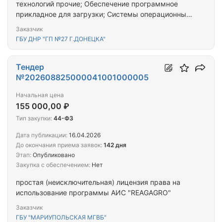
технологий прочие; Обеспечение программное
прикладное для загрузки; Системы операционные
на электронном носителе; Услуги по
Заказчик
предоставлению лицензий на право использовать
ГБУ ДНР "ГП №27 Г.ДОНЕЦКА"
компьютерное программное обеспечение; Услуги
по сопровождению компьютерных систем
Тендер
№202608825000041001000005
Начальная цена
155 000,00 ₽
Тип закупки:
44-ФЗ
Дата публикации:
16.04.2026
До окончания приема заявок:
142 дня
Этап:
Опубликовано
Закупка с обеспечением:
Нет
простая (неисключительная) лицензия права на
использование программы АИС "REAGAGRO"
Заказчик
ГБУ "МАРИУПОЛЬСКАЯ МГВБ"