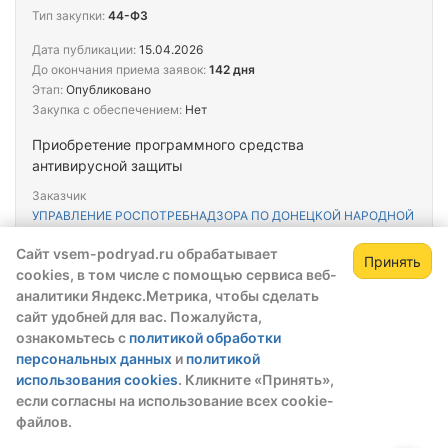
Тип закупки:
44-ФЗ
Дата публикации:
15.04.2026
До окончания приема заявок:
142 дня
Этап:
Опубликовано
Закупка с обеспечением:
Нет
Приобретение программного средства
антивирусной защиты
Заказчик
УПРАВЛЕНИЕ РОСПОТРЕБНАДЗОРА ПО ДОНЕЦКОЙ НАРОДНОЙ
РЕСПУБЛИКЕ
Сайт vsem-podryad.ru обрабатывает
Принять
cookies, в том числе с помощью сервиса веб-
Тендер
аналитики Яндекс.Метрика, чтобы сделать
№202601824000026001000038
сайт удобней для вас. Пожалуйста,
ознакомьтесь с
политикой обработки
Начальная цена
персональных данных
и
политикой
135 900,00 ₽
использования cookies
. Кликните «Принять»,
Тип закупки:
44-ФЗ
если согласны на использование всех cookie-
файлов.
Дата публикации:
15.04.2026
До окончания приема заявок:
142 дня