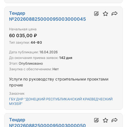
другие группировки; Услуги по заправке
картриджей для принтеров; Услуги по ремонту
электрокалькуляторов, персональных машин ЭВМ,
Тендер
компьютерной техники, включая ноутбуки,
№202608825000095003000045
принтеры, сканеры, процессоры, мониторы,
Начальная цена
компьютерную клавиатуру; Мойка
60 035,00 ₽
автотранспортных
Тип закупки:
44-ФЗ
Дата публикации:
16.04.2026
До окончания приема заявок:
142 дня
Этап:
Опубликовано
Закупка с обеспечением:
Нет
Услуги по руководству строительными проектами
прочие
Заказчик
ГБУ ДНР "ДОНЕЦКИЙ РЕСПУБЛИКАНСКИЙ КРАЕВЕДЧЕСКИЙ
МУЗЕЙ"
Тендер
№202608825000095003000050