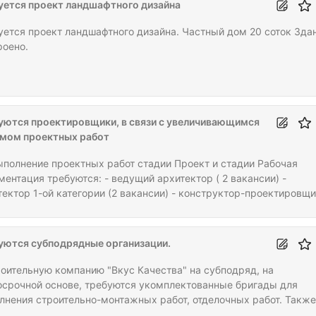
уется проект ландшафтного дизайна
тся проект ландшафтного дизайна. Частный дом 20 соток Здание
роено.
уются проектировщики, в связи с увеличивающимся
мом проектных работ
ыполнение проектных работ стадии Проект и стадии Рабочая
ментация требуются: - ведущий архитектор ( 2 вакансии) -
тектор 1-ой категории (2 вакансии) - конструктор-проектировщ
етчик в лире и тд., 1 вакансия) - конструктор-проектировщик ( 
м работы не менее 5 лет, 1 вакансия) - ГИП (1 вакансия) - инж
 по договору субподряда на
уются субподрядные организации.
ктные работы в составе организации и/или физ лица.
роительную компанию "Вкус Качества" на субподряд, на
осрочной основе, требуются укомплектованные бригады для
лнения строительно-монтажных работ, отделочных работ. Также
уются отдельные рабочие специальности электрики, сантехники