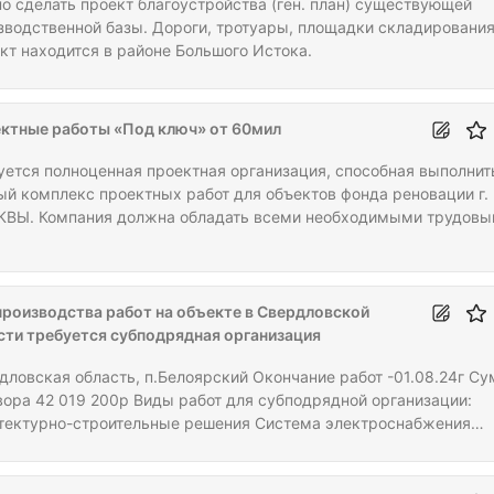
о сделать проект благоустройства (ген. план) существующей
зводственной базы. Дороги, тротуары, площадки складирования.
кт находится в районе Большого Истока.
ктные работы «Под ключ» от 60мил
уется полноценная проектная организация, способная выполнит
ый комплекс проектных работ для объектов фонда реновации г.
ВЫ. Компания должна обладать всеми необходимыми трудов
рсами и для заклдченре договора, проходить аккредитацию у
ральных подрядчиков. Стоимость проектирования одного дома 
нем от 50мил с НДС. Работы осуществляются под коэффициент 
-0,7 от сметной стоимости проектных работ. Работа с прохожде
производства работ на объекте в Свердловской
ертизы г. Москва.
сти требуется субподрядная организация
дловская область, п.Белоярский Окончание работ -01.08.24г С
вора 42 019 200р Виды работ для субподрядной организации:
тектурно-строительные решения Система электроснабжения
снабжение и канализация Отопление и вентиляция Сети связи
матическая пожарная сигнализация, СОУЭ Мероприятия по
печению доступа инвалидов