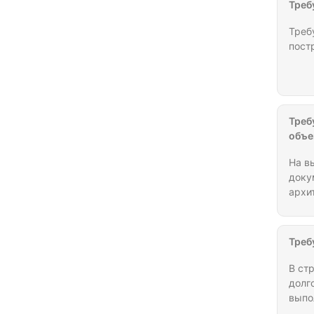
Треб
Республика Северная Осетия
(Алания)
Требуе
Республика Татарстан
пост
Республика Тыва (Тува)
Республика Удмуртия
Республика Хакасия
Треб
объе
Республика Чувашия
Ростовская область
На в
доку
Рязанская область
архи
Самарская область
(расч
опыто
Саратовская область
генплана (1 вакансия) оформление
Треб
прое
Сахалинская область
В ст
Свердловская область
долг
выпо
Смоленская область
треб