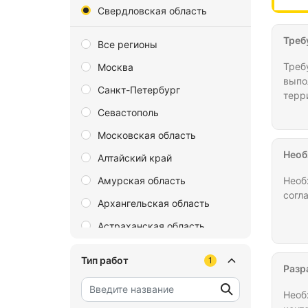
Свердловская область
Треб
Все регионы
Треб
Москва
выпо
Санкт-Петербург
терр
долг
Севастополь
Московская область
Необ
Алтайский край
Амурская область
Необ
согл
Архангельская область
Астраханская область
Байконур
Тип работ
1
Разр
Белгородская область
Брянская область
Необ