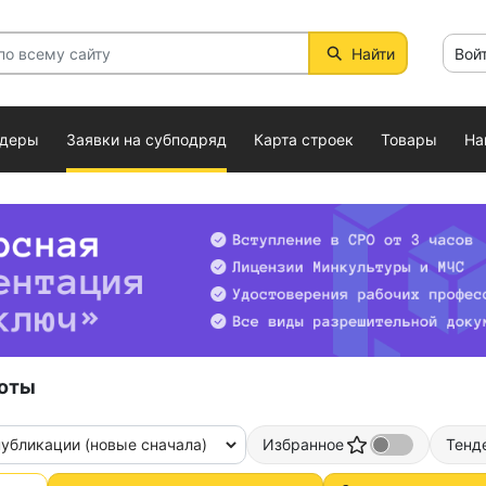
Найти
Вой
ндеры
Заявки на субподряд
Карта строек
Товары
На
оты
публикации (новые сначала)
Избранное
Тенд