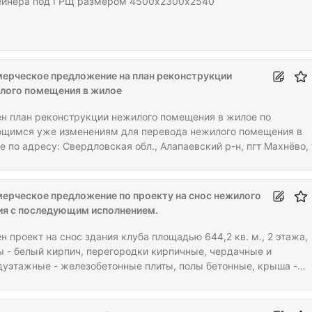
ейнера под ГРЩ размером 4500х2300х2540
ерческое предложение на план реконструкции
лого помещения в жилое
н план реконструкции нежилого помещения в жилое по
щимся уже изменениям для перевода нежилого помещения в
 по адресу: Свердловская обл., Алапаевский р-н, пгт Махнёво, 
союзная д.2 (техпаспорт во вложениях). Официальный договор 
нистрацией Махнёвского МО. Первоначально коммерческое
ложение на электронную почту:
ерческое предложение по проекту на снос нежилого
ия с последующим исполнением.
н проект на снос здания клуба площадью 644,2 кв. м., 2 этажа,
ы - белый кирпич, перегородки кирпичные, чердачные и
уэтажные - железобетонные плиты, полы бетонные, крыша -
ая кровля, ленточный бетонированный фундамент, состояние -
ушено. На момент обследования 03.11.2009 г - 50% износа с
едующим сносом. Цель: ликвидировать, снять с кадастрового у