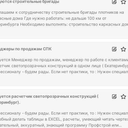
уются строительные бригады
сать.
лашаем к сотрудничеству строительные бригады плотников на
асные дома Где нужно работать: не дальше 100 км от
еринбурга Необходимо выполнять: строительство каркасных до
ия: - постоянная занятость без сезонности - регулярные проект
временная поставка стройматериалов без простоя - работа на
итории заказчика, компенсация транспортных расходов -
оставляем жилье в оборудованных бытовках, предоставляем
джеры по продажам СПК
е иногородним - высокие расценки от 7 000,00 руб за кв. м.,…
уется Менеджер по продажам, менеджер по работе с клиентами
етчик светопрозрачных конструкций в одном лице ( Екатеринбур
ессионалу - будем рады. Если нет практики, то : Нужен специа
обный делать таблицы в EXCEL, расчеты, внимательный,
ратный, знающий программу Профстрой или аналоги ( Научим) .
ожна работа для выпускников технических или строительных
икумов. Офисная работа. ЗП по результатам собеседования и по
уется расчетчик светопрозрачных конструкций (
ификации. Постоянная работа. ТД.
еринбург).
ессионалу - будем рады. Если нет практики, то : Нужен специа
обный делать таблицы в EXCEL, расчеты, умеющий читать черте
ательный, аккуратный, знающий программу Профстрой или