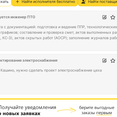
скать
Найти исполнителя бесплатно
Найти поставщи
уется инженер ПТО
та с документацией: подготовка и ведение ППР, технологически
, графиков; составление и проверка смет, актов выполненных ра
2, КС‑3), актов скрытых работ (АОСР); заполнение журналов раб
6, КС‑6а); сбор разрешительной документации и формирование
та для сдачи объекта. Контроль работ на объекте: проверка
ветствия работ проекту и нормативам (СП, СНиП, ГОСТ); монито
ов, качества и технологии выполнения; фиксация отклонений и
ктирование электроснабжения
шений; участие в приёмке этапов…
 Кашино, нужно сделать проект электроснабжение цеха