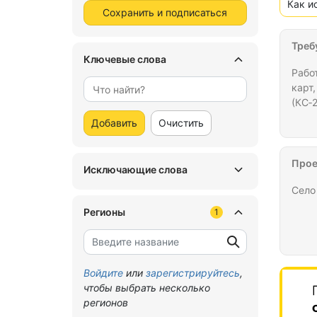
Как и
Сохранить и подписаться
Треб
Ключевые слова
Рабо
карт
(КС‑
(КС‑
Добавить
Очистить
паке
соот
срок
Прое
Исключающие слова
нару
Село
Регионы
1
Войдите
или
зарегистрируйтесь
,
чтобы выбрать несколько
регионов