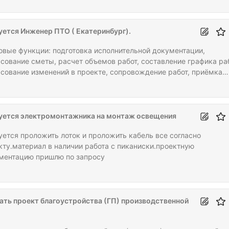
оги. Возможна работа для выпускников технических или
ительных техникумов. В итоге - должны быть сделаны расчеты 
м, дверям, панорамным светопрозрачным конструкциям. Работ
уется Инженер ПТО ( Екатеринбург).
нтами по этим СПК. Поиск клиентов. ЗП по результатам
седования и по квалификации.
овые функции: подготовка исполнительной документации,
асование сметы, расчет объемов работ, составление графика раб
асование изменений в проекте, сопровождение работ, приёмка
вого объекта, техническая консультация. От Вас среднее-
иальное образование, приветствуется опыт работы в строитель
нии, офис по адресу: Екатеринбург, ул.ак.Шварца 18/1. ЗП по
льтатам собеседования и зависит от Вашей квалификации. Работ
уется электромонтажника на монтаж освещения
е.
уется проложить лоток и проложить кабель все согласно
кту.материал в наличии работа с пиканиски.проектную
ментацию пришлю по запросу
ать проект благоустройства (ГП) производственной