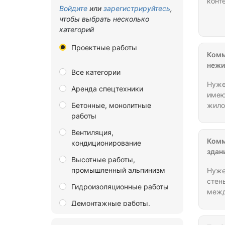
конт
Владимирская область
Войдите
или
зарегистрируйтесь
,
чтобы выбрать несколько
Волгоградская область
категорий
Вологодская область
Проектные работы
Комм
Воронежская область
нежи
Все категории
Донецкая Народная
Республика
Нуже
Аренда спецтехники
имею
Еврейская автономная
Бетонные, монолитные
жилое
область
работы
Проф
Адми
Забайкальский край
Вентиляция,
пред
Комм
кондиционирование
Запорожская область
здан
Высотные работы,
Ивановская область
промышленный альпинизм
Нуже
Иркутская область
стен
Гидроизоляционные работы
межд
Калининградская область
мягк
Демонтажные работы,
Калужская область
разр
разборка и снос зданий
посл