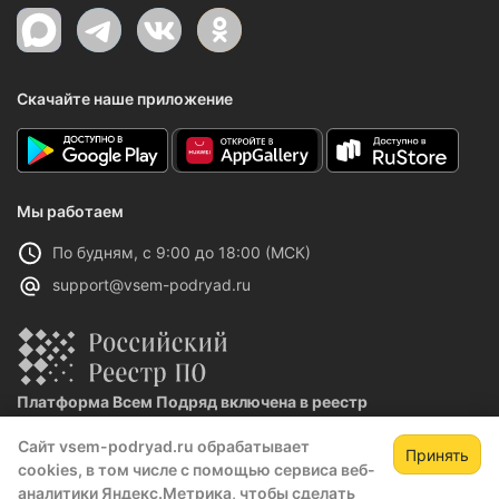
Скачайте наше приложение
Мы работаем
По будням, с 9:00 до 18:00 (МСК)
support@vsem-podryad.ru
Платформа Всем Подряд включена в реестр
отечественного ПО
Сайт vsem-podryad.ru обрабатывает
Реестровая запись №32021 от 06.02.2026
Принять
cookies, в том числе с помощью сервиса веб-
аналитики Яндекс.Метрика, чтобы сделать