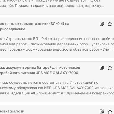
ти. Рабочая сила – граждане РФ (не позднее 2014 г., без
мостей). Просим направить ваш референс-лист, карточку
приятия с пометкой "Монтаж дверей" по адресу электронной по
опросы ответим по телефону. Контакты указаны в профиле наше
низации.
уются электромонтажники (ВЛ-0,4) на
присоединение
оительство ВЛ - 0,4 (тех.присоединение новых потребителей)
от: - пасынкование деревянных опор - установка опор
вес провода - формирование ведомости объемов работ - Учет ТМЦ
тельно: - наличие спецтехники Ямобур, автолюлька Условия: - 
н - договор субподряд - трудоустройство в штат
ятый Объем работ: Декабрь 2023 -
аж аккумуляторных батарей для источников
брь 2024
еребойного питания UPS MGE GALAXY-7000
онтаж осуществляется в соответствии с Инструкцией по
ическому обслуживанию ИБП UPS MGE GALAXY-7000 имеющихс
зчика. Адаптация АКБ производится с применением поверенног
удования Поставщика. 2. Программа и методика испытаний
верки работоспособности) предоставляется поставщиком Заказ
ение 5 (пяти) рабочих дней с момента заключения контракта. 3.
новка жалюзи