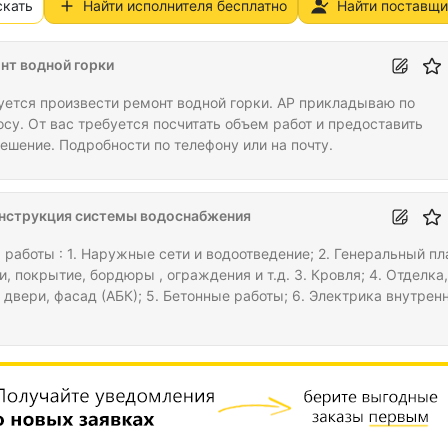
скать
Найти исполнителя бесплатно
Найти поставщи
нт водной горки
уется произвести ремонт водной горки. АР прикладываю по
осу. От вас требуется посчитать объем работ и предоставить
решение. Подробности по телефону или на почту.
нструкция системы водоснабжения
 работы : 1. Наружные сети и водоотведение; 2. Генеральный пл
и, покрытие, бордюры , ограждения и т.д. 3. Кровля; 4. Отделка,
 двери, фасад (АБК); 5. Бетонные работы; 6. Электрика внутренн
одоснабжение и водоотведение; 8. Отопление АБК; 9. Вентиляция
 10. ИТП АБК; 11. Наружные сети электроснабжения; 12. Теплов
 наружные; 13. Пожарная сигнализация АБК+ наружный кабель; 
онаблюдение АБК+ наружное; 15. Структурная кабельная систе
Наружные сети…