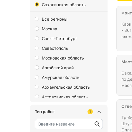
Сахалинская область
монт
Все регионы
Карк
Москва
- 36
влож
Санкт-Петербург
Севастополь
Московская область
Маст
Алтайский край
Саха
Амурская область
по д
меся
Архангельская область
выда
Астраханская область
Обра
Отде
Байконур
Тип работ
1
Белгородская область
Треб
Штук
Брянская область
Опла