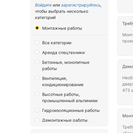
Владимирская область
Войдите
или
зарегистрируйтесь
,
чтобы выбрать несколько
Волгоградская область
категорий
Вологодская область
Треб
Монтажные работы
Воронежская область
Монт
прое
Все категории
Донецкая Народная
Республика
Аренда спецтехники
Еврейская автономная
Бетонные, монолитные
область
Демо
работы
Забайкальский край
Необ
Вентиляция,
двер
кондиционирование
Запорожская область
473 
Высотные работы,
Ивановская область
карт
промышленный альпинизм
адре
Иркутская область
Конт
Гидроизоляционные работы
Калининградская область
Монт
Демонтажные работы,
Калужская область
разборка и снос зданий
Треб