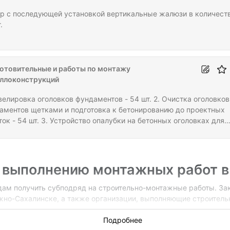
авщик обеспечивает надежную бесперебойную работу ИБП пос
ажа и проверки работоспособности оборудования. По…
р с последующей установкой вертикальные жалюзи в количест
.
отовительные и работы по монтажу
ллоконструкций
ивелировка оголовков фундаментов - 54 шт. 2. Очистка оголовков
аментов щетками и подготовка к бетонированию до проектных
ок - 54 шт. 3. Устройство опалубки на бетонных оголовках для
вки песчано-бетонной смесью - 54 шт. (6,48 м2). 4. Устройство
нных стяжек на оголовках фундаментов до проектных отметок
ентировочно Н=50 мм, предусмотрено применить смесь БИРСС 
С Грунт-П») - 4,86 м2. 5. Разборка опалубки - 6,48 м2. 6. Сбор
о выполнению монтажных работ 
аж металлоконструкций основания…
ам получить субподряд на строительно-монтажные работы. За
но-Сахалинске, а также организации, выполняющие строительн
водопроводов, канализации, отопления в Южно-Сахалинске?
Раз
Подробнее