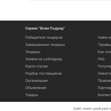
Республика Бурятия
Бригады монтажников систем отопления в Южн
Теплоизоляционные работы
Республика Дагестан
Транспортные услуги,
дорожная техника
Республика Ингушетия
Сервис "Всем Подряд"
Устройство полов, обойные и
Республика Кабардино-
плиточные работы
Балкария
Победители тендеров
Найти 
Фасадные работы
Республика Калмыкия
Завершенные тендеры
Тариф
Штукатурные работы
Республика Карачаево-
Тендеры
Как пол
Черкесия
Электромонтажные работы
Заявки на субподряд
FAQ
Республика Карелия
Карта строек
Популя
Республика Коми
Подбор поставщиков
Новост
Республика Крым
Организации
Правов
Объявления
Партне
Республика Марий Эл
Товары
Контак
Республика Мордовия
Республика Саха (Якутия)
Сайт vsem-podryad.r