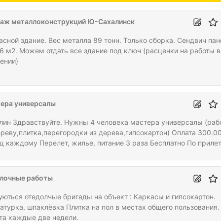
аж металлоконструкций Ю-Сахалинск
асной здание. Вес металла 89 тонн. Только сборка. Сендвич пан
16 м2. Можем отдать все здание под ключ (расценки на работы в
ении)
ера универсалы
лин Здравствуйте. Нужны 4 человека мастера универсалы (раб
ереву,плитка,перегородки из дерева,гипсокартон) Оплата 300.0
ц каждому Перелет, жилье, питание 3 раза Бесплатно По приле
ется аванс 100-150т.р Частный дом Все честно Работа 1-2 меся
тно дорога оплачивается. Только РФ паспорт.
лочные работы
уються отедолчые бригады на объект : Каркасы и гипсокартон.
атурка, шпаклёвка Плитка на пол в местах общего пользования.
та каждые две недели.