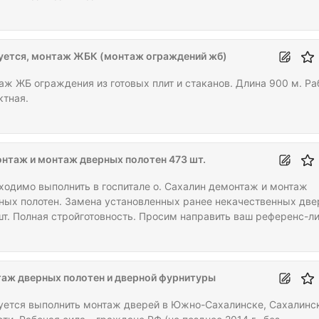
уется, монтаж ЖБК (монтаж ограждений жб)
аж ЖБ ограждения из готовых плит и стаканов. Длина 900 м. Ра
ктная.
нтаж и монтаж дверных полотен 473 шт.
ходимо выполнить в госпитале о. Сахалин демонтаж и монтаж
ных полотен. Замена установленных ранее некачественных две
шт. Полная стройготовность. Просим направить ваш референс-ли
очку предприятия (ИП) с пометкой "Двери. Госпиталь. Сахалин" 
су электронной почты, на вопросы готовы ответить по телефону.
акты указаны в профиле нашей организации.
аж дверных полотен и дверной фурнитуры
уется выполнить монтаж дверей в Южно-Сахалинске, Сахалинс