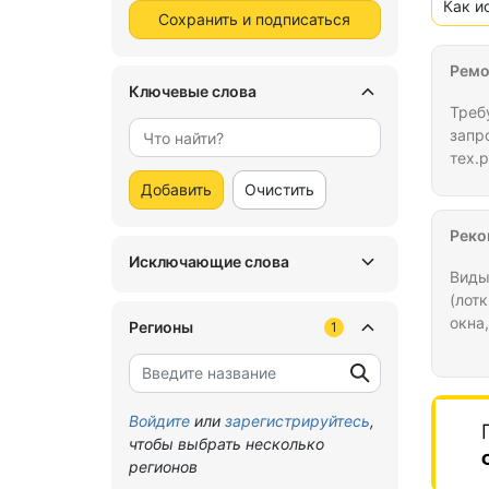
Как и
Сохранить и подписаться
Ремо
Ключевые слова
Треб
запр
тех.
Добавить
Очистить
Реко
Исключающие слова
Виды
(лотк
окна,
Регионы
1
7. В
АБК;
сети
Виде
Войдите
или
зарегистрируйтесь
,
16. 
чтобы выбрать несколько
регионов