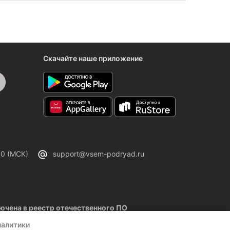
Скачайте наше приложение
00 (МСК)
support@vsem-podryad.ru
чена в реестр отечественного ПО
02.2026
налитики