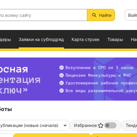
Найти
Вой
ндеры
Заявки на субподряд
Карта строек
Товары
На
боты
публикации (новые сначала)
Избранное
Тенд