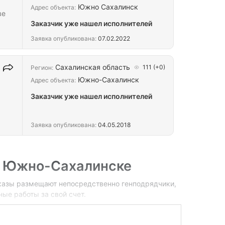
ле
Южно Сахалинск
Адрес объекта:
ве
Заказчик уже нашел исполнителей
Заявка опубликована:
07.02.2022
Сахалинская область
111
(+0)
Регион:
Южно-Сахалинск
Адрес объекта:
Заказчик уже нашел исполнителей
Заявка опубликована:
04.05.2018
53 и
ка и
в Южно-Сахалинске
казы размещают непосредственно генподрядчики,
ые работы за свой счет.
местите заявку
, и монтажники обратятся к вам!