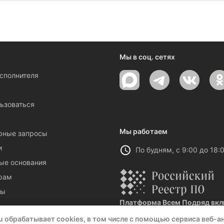
о-Сахалинске. Заявки на монтаж сантехнических систем.
Мы в соц. сетях
исполнителя
ы
ьзоваться
Мы работаем
рные запросы
и
По будням, с 9:00 до 18:
ые основания
рам
ты
Платформа Всем Подряд вклю
Реестровая запись №32021 от 06.
u обрабатывает cookies, в том числе с помощью сервиса веб-а