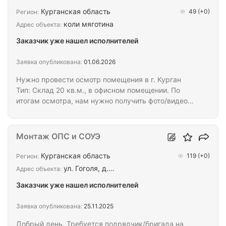
Курганская область
49
(+0)
Регион:
коли мяготина
Адрес объекта:
Заказчик уже нашел исполнителей
Заявка опубликована:
01.06.2026
Нужно провести осмотр помещения в г. Курган
Тип: Склад 20 кв.м., в офисном помещении. По
итогам осмотра, нам нужно получить фото/видео
объекта, информацию по состоянию систем,
заполненный чек-лист (направим после
согласования), карту монтажа, акт-наряд о
Монтаж ОПС и СОУЭ
проведенном осмотре. В перспективе,
рассматриваем вариант на взятие по ТО ПС,
Курганская область
119
(+0)
Регион:
возможно доработки системы ПС.
ул. Гоголя, д.…
Адрес объекта:
Заказчик уже нашел исполнителей
Заявка опубликована:
25.11.2025
Добрый день. Требуется подрядчик/бригада на