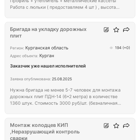
Профиль + утеплитель + металлические кассеты
Работа с люльки ( предоставляем 4 шт ) , высота
здания 2-4 этажа . Сроки примерно 50-60 дней .
Требуется начать в ближайшие время .
Бригада на укладку дорожных
плит
Курганская область
194
(+0)
Регион:
Курган
Адрес объекта:
Заказчик уже нашел исполнителей
Заявка опубликована:
25.08.2025
Нужна бригада не менее 5-7 человек для монтажа
дорожных плит ПДН-14 (6*2 метра) в количестве
1360 штук. Стоимость 3000 руб/шт. (безналичная
оплата). Срок выполнения работ 10.08.25-30.09.25
Работа в г.Омске на территории Омского НПЗ.
Только граждане РФ, опыт монтажа дорожных
Монтаж колодцев КИП
плит обязателен Схема монтажа прилагается
,Неразрушающий контроль
Пишите на WhatsApp
сварки