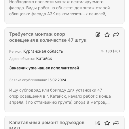
Необходимо провести монтаж вентилируемого
фасада. Виды работ на объекте: демонтаж старой
облицовки фасада АЗК из композитных панелей,
монтаж нового каркаса, монтаж фасада из
композитных панелей на здание и навес. Несущие
конструкции не задействуем. Чертежи, фото
Требуется монтаж опор
объекта и смету высылаем по запросу.
освещения в количестве 47 штук
Курганская область
130
(+0)
Регион:
Катайск
Адрес объекта:
Заказчик уже нашел исполнителей
Заявка опубликована:
15.02.2024
Ищу субподряд или бригаду для установки 47
опор освещения в г. Катайск, начало работ с конца
апреля. ( по оттаиванию грунта) опора 8 метров,
цинк. Между опорами СИП.
Капитальный ремонт подъездов
МКД