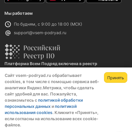
Мы работаем
По будням, с 9:00 до 18:00 (МСК)
support@vsem-podryad.ru
Платформа Всем Подряд включена в реестр
отечественного ПО
Сайт vsem-podryad.ru обрабатывает
Реестровая запись №32021 от 06.02.2026
Принять
cookies, в том числе с помощью сервиса веб-
аналитики Яндекс.Метрика, чтобы сделать
сайт удобней для вас. Пожалуйста,
Политика конфиденциальности
ознакомьтесь с
политикой обработки
Оферта
персональных данных
и
политикой
О компании
использования cookies
. Кликните «Принять»,
если согласны на использование всех cookie-
файлов.
© 2016 — 2026 ООО "Промтех"