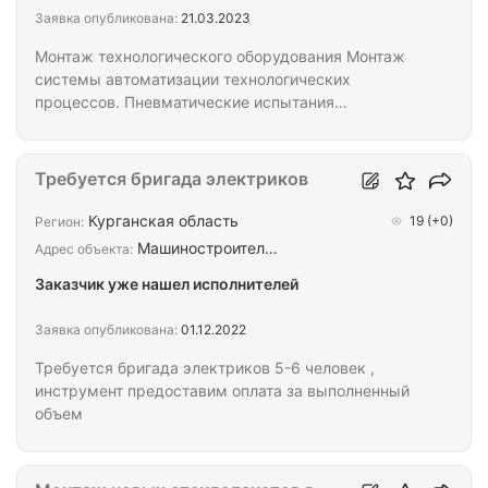
Заявка опубликована:
21.03.2023
Монтаж технологического оборудования Монтаж
системы автоматизации технологических
процессов. Пневматические испытания
трубопроводов на прочность и герметичность,
лабораторные испытания трубопроводов. Пуско-
наладочные работы. Объемы работ согласно
Требуется бригада электриков
проектной и рабочей документации ЧПГ-1241-1151-
00 (Приложение №1 к ТЗ). Оборудование и
Курганская область
19
(+0)
Регион:
материалы предоставляются Заказчиком.
Машиностроител…
Адрес объекта:
Заказчик уже нашел исполнителей
Заявка опубликована:
01.12.2022
Требуется бригада электриков 5-6 человек ,
инструмент предоставим оплата за выполненный
объем