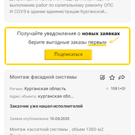
выполнение работ по капитальному ремонту ОПС
И СОУЭ в здании администрации Курганской
области (в столовой). В состав работ входит
демонтаж старой, монтаж новой системы. Всего
под монтаж - 214 точек + РИПы, КДЛ и т.д. Проект
и ВОР по запросу. Начало работ - 26-27 ноября,
завершение - 10-12 декабря.
Монтаж фасадной системы
Курганская область
108
(+0)
Регион:
курганская обл…
Адрес объекта:
Заказчик уже нашел исполнителей
Заявка опубликована:
10.09.2025
Монтаж кассетной системы , объем 1360 м2