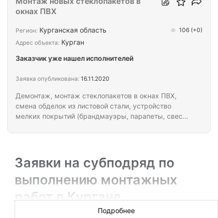
Монтаж новых стеклопакетов в
окнах ПВХ
Курганская область
106
(+0)
Регион:
Курган
Адрес объекта:
Заказчик уже нашел исполнителей
Заявка опубликована:
16.11.2020
Демонтаж, монтаж стеклопакетов в окнах ПВХ,
смена обделок из листовой стали, устройство
мелких покрытий (брандмауэры, парапеты, свесы
и т.п.) из листовой оцинкованной стали, масляная
окраска металлических поверхностей. Цена
договорная.
Заявки на субподряд по
выполнению монтажных
работ в Кургане
Подробнее
Предлагаем строительным компаниям и бригадам