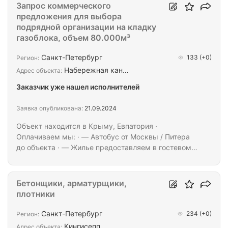
ключ" (с внутренней отделкой и благоустройством
Запрос коммерческого
территории).
предложения для выбора
подрядной организации на кладку
газоблока, объем 80.000м³
Санкт-Петербург
133
(+0)
Регион:
Набережная кан…
Адрес объекта:
Заказчик уже нашел исполнителей
Заявка опубликована:
21.09.2024
Объект находится в Крыму, Евпатория ·
Оплачиваем мы: · — Автобус от Москвы / Питера
до объекта · — Жилье предоставляем в гостевом
доме (суперские условия) · — Инструмент
предоставляем · — Питание 3-ех разовое · —
Спецодежда · — Для граждан СНГ делаем
Бетонщики, арматурщики,
документы за наш счёт · · · От вас нужны только
плотники
мастера и организация их работы на объекте. ·
Просим предоставить ценовую информацию: · —
Санкт-Петербург
234
(+0)
Регион:
На кладку газоблока · — Количество людей,
Кингисепп
Адрес объекта: