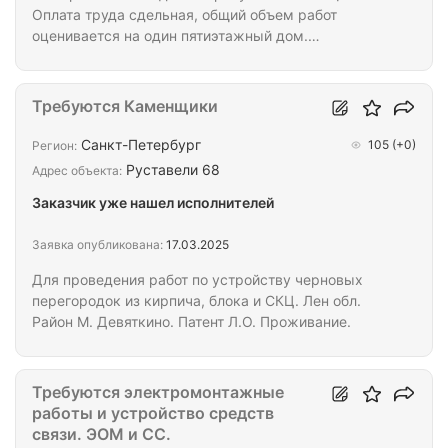
Оплата труда сдельная, общий объем работ
оценивается на один пятиэтажный дом.
Планируется строительство минимум 20 домов с
возможностью увеличения объемов при
качественном выполнении работ. Полное
Требуются Каменщики
обеспечение: предоставляем жилье, инструменты
и спецодежду. Быстрый старт: возможность
Санкт-Петербург
105
(+0)
Регион:
приступить к работе сейчас. Даем авансирование
Руставели 68
Адрес объекта:
на питание, подпишем договор. После закрытия
Заказчик уже нашел исполнителей
первого объема готовы дать авансирование.
Газобетон: — кладка стен из…
Заявка опубликована:
17.03.2025
Для проведения работ по устройству черновых
перегородок из кирпича, блока и СКЦ. Лен обл.
Район М. Девяткино. Патент Л.О. Проживание.
Требуются электромонтажные
работы и устройство средств
связи. ЭОМ и СС.