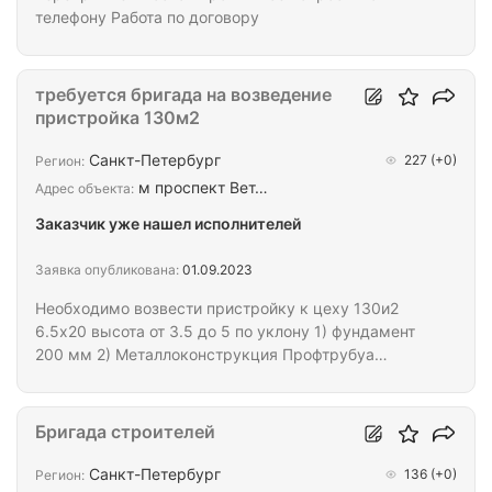
телефону Работа по договору
требуется бригада на возведение
пристройка 130м2
Санкт-Петербург
227
(+0)
Регион:
м проспект Вет…
Адрес объекта:
Заказчик уже нашел исполнителей
Заявка опубликована:
01.09.2023
Необходимо возвести пристройку к цеху 130и2
6.5х20 высота от 3.5 до 5 по уклону 1) фундамент
200 мм 2) Металлоконструкция Профтрубуа
100х100х5/ 80х80х5/ 80х40х5 3) сендвич панели.
кровля-стены 100мм бюджет 250000 срок на
выполнение 16 дней . бригада миним 3 человека
Бригада строителей
сварщик в обязательном порядке. Все
необходимое оборудование предоставлю от Вас
Санкт-Петербург
136
(+0)
Регион: