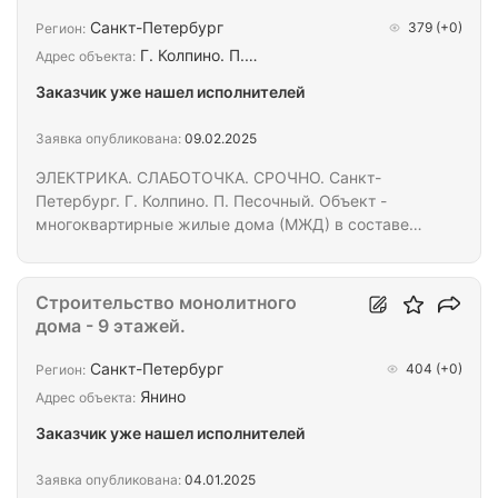
Санкт-Петербург
379
(+0)
Регион:
Г. Колпино. П.…
Адрес объекта:
Заказчик уже нашел исполнителей
Заявка опубликована:
09.02.2025
ЭЛЕКТРИКА. СЛАБОТОЧКА. СРОЧНО. Санкт-
Петербург. Г. Колпино. П. Песочный. Объект -
многоквартирные жилые дома (МЖД) в составе
жилых комплексов (ЖК). Количества домов - 5.
Количество квартир - 1 700. Требуются 7 бригад в
составе 15 человек (всего 105 человек) для
Строительство монолитного
выполнения комплекса работ по электрике и
дома - 9 этажей.
слаботочке (ЭОМ и СС) на ЖК. С опытом
аналогичных работ. ОБЪЁМ И ЦЕНА: -согласно
Санкт-Петербург
404
(+0)
Регион:
проектно-сметной документации (высылается по
Янино
Адрес объекта:
запросу). Аванс на 3-й день работы. Расчёт 2 раза
Заказчик уже нашел исполнителей
в месяц. Оплата…
Заявка опубликована:
04.01.2025