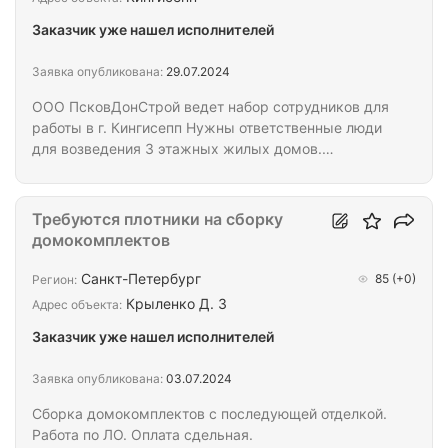
которое есть в вашей бригаде · — В какой срок
Заказчик уже нашел исполнителей
сможете собрать…
Заявка опубликована:
29.07.2024
ООО ПсковДонСтрой ведет набор сотрудников для
работы в г. Кингисепп Нужны ответственные люди
для возведения 3 этажных жилых домов.
Конструктив очень легкий, весь материал и
инструмент на площадке. Предоставляем питание
обед/ужин, спецодежду, расходники, проезд,
Требуются плотники на сборку
проживание для иногородних в хостеле. Выплаты
домокомплектов
происходят по залитию каждых 100 кубов. Плита
перекрытия/стены 9000 рублей за м2 Объем на
Санкт-Петербург
85
(+0)
Регион:
данный момент 6000м3, но можно увеличить.
Крыленко Д. 3
Адрес объекта:
Возможно так же при желании работать на
Заказчик уже нашел исполнителей
дневной оплате в…
Заявка опубликована:
03.07.2024
Сборка домокомплектов с последующей отделкой.
Работа по ЛО. Оплата сдельная.