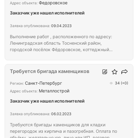
голова и руки.
Федоровское
Адрес объекта:
Заказчик уже нашел исполнителей
Заявка опубликована:
09.04.2023
Выполнение работ , расположенного по адресу:
Ленинградская область Тосненский район,
городской посёлок Фёдоровское, коттеджный
поселок Фёдоровская Усадьба Строительсво
загородного дома. ( Холодный контур ) 1)
земляные работы 2) Жб плита 300 мм 3) Кладка
Требуется бригада каменщиков
несущих стен 300мм перегородки 150мм 4)
оконные перемычки Жб приготовление на месте 5)
Санкт-Петербург
34
(+0)
Регион:
Армопояс по несущим стенам приготовление на
Металлострой
Адрес объекта:
месте 6) Жб перекрытие + Устройство кровли с
Заказчик уже нашел исполнителей
ПВХ мембраной Смета должна включать
материалы + работа по…
Заявка опубликована:
06.02.2023
Требуются бригады каменщиков для кладки
перегородок из кирпича и пазогребная. Оплата по
объёму, желательно юр. лицо или ИП, договор