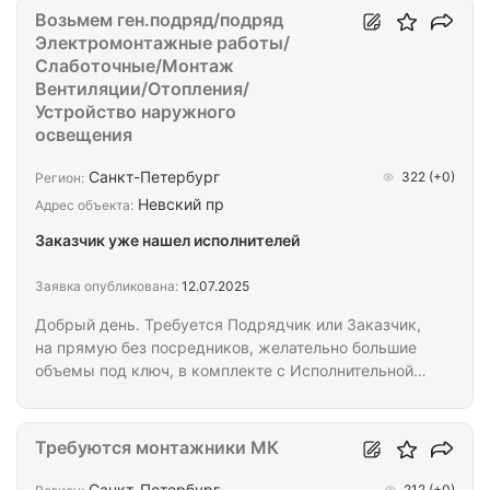
Возьмем ген.подряд/подряд
Электромонтажные работы/
Слаботочные/Монтаж
Вентиляции/Отопления/
Устройство наружного
освещения
Санкт-Петербург
322
(+0)
Регион:
Невский пр
Адрес объекта:
Заказчик уже нашел исполнителей
Заявка опубликована:
12.07.2025
Добрый день. Требуется Подрядчик или Заказчик,
на прямую без посредников, желательно большие
объемы под ключ, в комплекте с Исполнительной
документацией. Инструмент весь свой, 20-
мастеров, 2-бригадира, 1 Инженер ПТО. Большой
опыт выполненных работ, пишите в Whatsapp
Требуются монтажники МК
Карточку и опыт выполненных работ по запросу,
рассматриваем только готовые предложения с
Санкт-Петербург
212
(+0)