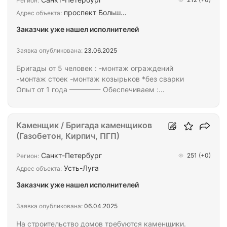
Регион:
расценками, на просчет не берем.
проспект Больш…
Адрес объекта:
Заказчик уже нашел исполнителей
Заявка опубликована:
23.06.2025
Бригады от 5 человек : -монтаж ограждений
-монтаж стоек -монтаж козырьков *без сварки
Опыт от 1 года ————- Обеспечиваем :
-проживание -питание -инструмент -роба -сиз
-проезд ————- Оплата фикс или сдельная.
Ценники хорошие , задержек нет .
Каменщик / Бригада каменщиков
(Газобетон, Кирпич, ПГП)
Санкт-Петербург
251
(+0)
Регион:
Усть-Луга
Адрес объекта:
Заказчик уже нашел исполнителей
Заявка опубликована:
06.04.2025
На строительство домов требуются каменщики.