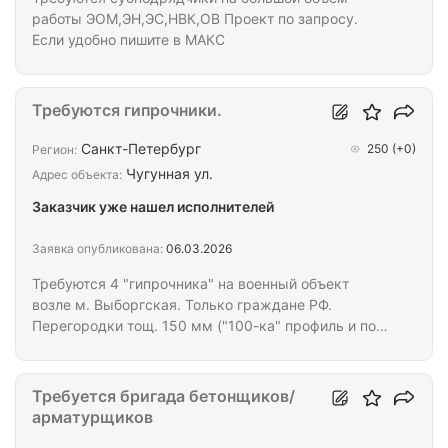
работы ЭОМ,ЭН,ЭС,НВК,ОВ Проект по запросу.
Если удобно пишите в МАКС
Требуются гипрочники.
Санкт-Петербург
250
(+0)
Регион:
Чугунная ул.
Адрес объекта:
Заказчик уже нашел исполнителей
Заявка опубликована:
06.03.2026
Требуются 4 "гипрочника" на военный объект
возле м. Выборгская. Только граждане РФ.
Перегородки тощ. 150 мм ("100-ка" профиль и по
два слоя ГКЛВ с каждой стороны). По оплате -
сделка (1100-1250 р/м2). Общий объем - 500 м2.
Требуется бригада бетонщиков/
арматурщиков