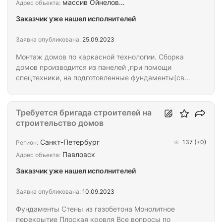
массив Ойнелов…
Адрес объекта:
Заказчик уже нашел исполнителей
Заявка опубликована:
25.09.2023
Монтаж домов по каркасной технологии. Сборка
домов производится из панелей ,при помощи
спецтехники, на подготовленные фундаменты(сваи
жб забивные) Панели заводского изготовления ,из
калиброванного материала. Кровли 2х
скатные(преимущественно стиль -Барнхаус)
Требуется бригада строителей на
Присутствие мастера на обьектах исключает
строительство домов
множественные согласования и заминки. При
необходимости,организуем транспорт до обьекта
Санкт-Петербург
137
(+0)
Регион:
и проживание.
Павловск
Адрес объекта:
Заказчик уже нашел исполнителей
Заявка опубликована:
10.09.2023
Фундаменты Стены из газобетона Монолитное
перекрытие Плоская кровля Все вопросы по