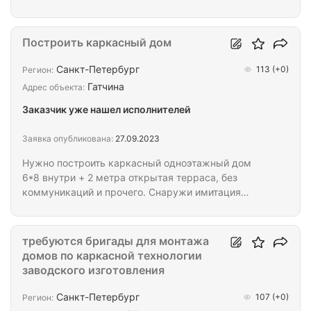
склада из легковозводимых конструкций. Техника
предоставляется. Срок производства на весь
комплекс работ - 20 рабочих дней. В приоритете
Построить каркасный дом
работа по договору на ИП; Просьба писать ваше
предложения за работу; Порядочность в оплате
Санкт-Петербург
113
(+0)
Регион:
гарантируем. Фото готов прислать по запросу;
Гатчина
Адрес объекта:
Заказчик уже нашел исполнителей
Заявка опубликована:
27.09.2023
Нужно построить каркасный одноэтажный дом
6*8 внутри + 2 метра открытая терраса, без
коммуникаций и прочего. Снаружи имитация
бруса внутри вагонка утепление 150, перегородки,
крыша металлочерепица двускатная. Сваи ЖБ уже
установлены, есть утеплённая бытовка для
требуются бригады для монтажа
проживания. 150 за дом, оплату поделим на части
домов по каркасной технологии
для честности. На фото пример дома.
заводского изготовления
Территориально за Гатчиной
Санкт-Петербург
107
(+0)
Регион: